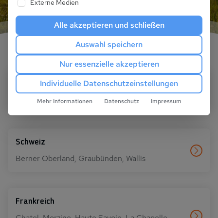
Externe Medien
Alle akzeptieren und schließen
Auswahl speichern
Nur essenzielle akzeptieren
Österreich
Individuelle Datenschutzeinstellungen
Vorarlberg, Tirol, Salzburger Land, Kärnten
Mehr Informationen
Datenschutz
Impressum
Schweiz
Berner Oberland, Graubünden, Wallis
Frankreich
Chatel, Morzine, Haute Savoie, La Chapelle