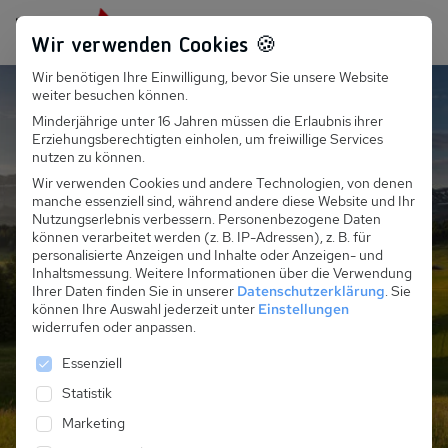
Persönlich für dich da:
+49 251 899 050
Wir verwenden Cookies 🍪
Wir benötigen Ihre Einwilligung, bevor Sie unsere Website
Suchfeld
weiter besuchen können.
Minderjährige unter 16 Jahren müssen die Erlaubnis ihrer
Ferienhäuser &
Erziehungsberechtigten einholen, um freiwillige Services
Suchen
nutzen zu können.
Ferienwohnungen in den
Wir verwenden Cookies und andere Technologien, von denen
manche essenziell sind, während andere diese Website und Ihr
Alpen im Sommer
Nutzungserlebnis verbessern.
Personenbezogene Daten
können verarbeitet werden (z. B. IP-Adressen), z. B. für
personalisierte Anzeigen und Inhalte oder Anzeigen- und
Inhaltsmessung.
Weitere Informationen über die Verwendung
Entdecke Berghütten in der idyllischen Natur der Alpen
Ihrer Daten finden Sie in unserer
Datenschutzerklärung
.
Sie
für deinen Sommerurlaub in Österreich, Italien,
können Ihre Auswahl jederzeit unter
Einstellungen
Frankreich oder der Schweiz
widerrufen oder anpassen.
Es folgt eine Liste der Service-Gruppen, für die eine 
Essenziell
Statistik
Jetzt alle Unterkünfte entdecken
Marketing