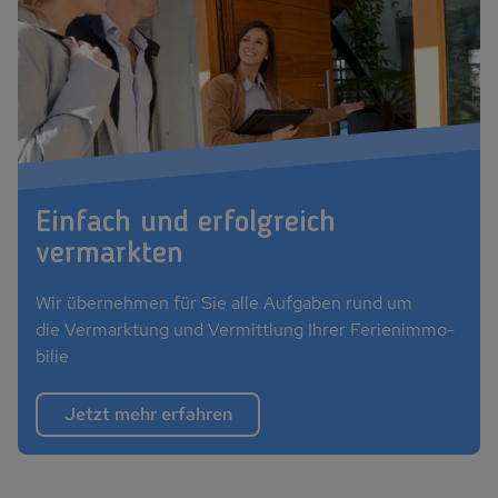
Einfach und erfolgreich vermieten
Einfach und erfolgreich
vermarkten
Wir über­neh­men für Sie alle Auf­ga­ben rund um
die Vermarktung und Vermittlung Ih­rer Fe­ri­en­im­mo­
bi­lie
Jetzt mehr erfahren