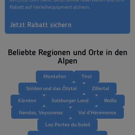
Rabatt auf Verleihequipment sichern.
Jetzt Rabatt sichern
Beliebte Regionen und Orte in den
Alpen
Montafon
Tirol
Sölden und das Ötztal
Zillertal
Kärnten
Salzburger Land
Wallis
Nendaz, Veysonnaz
Val d’Héremence
Les Portes du Soleil