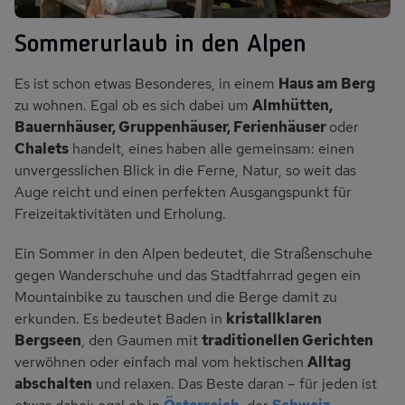
Tirol Sommer Hütte Terrasse
Sommerurlaub in den Alpen
Es ist schon etwas Besonderes, in einem
Haus am Berg
zu wohnen. Egal ob es sich dabei um
Almhütten,
Bauernhäuser, Gruppenhäuser, Ferienhäuser
oder
Chalets
handelt, eines haben alle gemeinsam: einen
unvergesslichen Blick in die Ferne, Natur, so weit das
Auge reicht und einen perfekten Ausgangspunkt für
Freizeitaktivitäten und Erholung.
Ein Sommer in den Alpen bedeutet, die Straßenschuhe
gegen Wanderschuhe und das Stadtfahrrad gegen ein
Mountainbike zu tauschen und die Berge damit zu
erkunden. Es bedeutet Baden in
kristallklaren
Bergseen
, den Gaumen mit
traditionellen Gerichten
verwöhnen oder einfach mal vom hektischen
Alltag
abschalten
und relaxen. Das Beste daran – für jeden ist