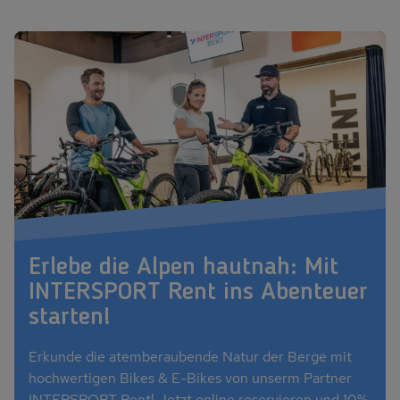
Erlebe die Alpen hautnah: Mit
INTERSPORT Rent ins Abenteuer
starten!
Erkunde die atemberaubende Natur der Berge mit
hochwertigen Bikes & E-Bikes von unserm Partner
INTERSPORT Rent! Jetzt online reservieren und 10%