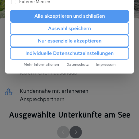
Externe Medien
Alle akzeptieren und schließen
Auswahl speichern
Ausgesuchte Objekte, alle persönlich
Nur essenzielle akzeptieren
besichtigt
Individuelle Datenschutzeinstellungen
Einzigartige Beratungsqualität. Wir lieben und
Mehr Informationen
Datenschutz
Impressum
leben Ferienhausurlaub
Kundennähe mit erfahrenen
Ansprechpartnern
Ausgewählte Unterkünfte am See