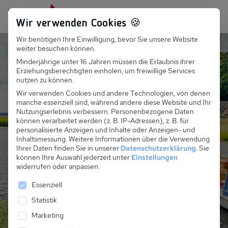
Persönlich für dich da:
+49 251 899 050
Wir verwenden Cookies 🍪
Wir benötigen Ihre Einwilligung, bevor Sie unsere Website
Suchfeld
weiter besuchen können.
Minderjährige unter 16 Jahren müssen die Erlaubnis ihrer
Ferienhäuser und
Erziehungsberechtigten einholen, um freiwillige Services
Suchen
nutzen zu können.
Ferienwohnungen für
Wir verwenden Cookies und andere Technologien, von denen
manche essenziell sind, während andere diese Website und Ihr
deine Auszeit am See
Nutzungserlebnis verbessern.
Personenbezogene Daten
können verarbeitet werden (z. B. IP-Adressen), z. B. für
personalisierte Anzeigen und Inhalte oder Anzeigen- und
Natur, Erholung und Wasserspaß – genieße deinen
Inhaltsmessung.
Weitere Informationen über die Verwendung
Urlaub am See ganz entspannt in einer gemütlichen
Ihrer Daten finden Sie in unserer
Datenschutzerklärung
.
Sie
können Ihre Auswahl jederzeit unter
Einstellungen
Ferienwohnung.
widerrufen oder anpassen.
Es folgt eine Liste der Service-Gruppen, für die eine 
Essenziell
Jetzt alle Unterkünfte entdecken
Statistik
Marketing