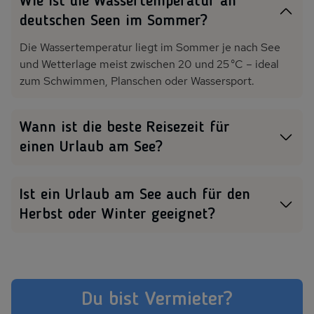
Wie ist die Wassertemperatur an
deutschen Seen im Sommer?
Die Wassertemperatur liegt im Sommer je nach See
und Wetterlage meist zwischen 20 und 25 °C – ideal
zum Schwimmen, Planschen oder Wassersport.
Wann ist die beste Reisezeit für
einen Urlaub am See?
Die beliebteste Zeit ist von Mai bis September. In
dieser Zeit sind die Temperaturen angenehm warm
Ist ein Urlaub am See auch für den
und viele Freizeitangebote verfügbar.
Herbst oder Winter geeignet?
Auf jeden Fall! Im Herbst laden bunte Wälder zum
Wandern ein, und im Winter bieten viele Regionen
Ruhe, Wellnessangebote und eine gemütliche
Atmosphäre.
Du bist Vermieter?