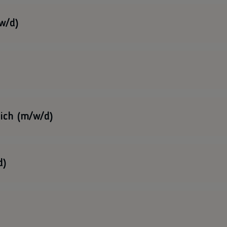
Rügen einen motivieren All-Rounder für die
w/d)
g in Münster.
n Münster.
ich (m/w/d)
teilung mit dem Schwerpunkt Österreich.
d)
teilung mit dem Schwerpunkt Frankreich.