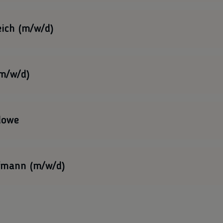
teilung mit dem Schwerpunkt Polen.
ich (m/w/d)
teilung mit dem Schwerpunkt Frankreich.
(m/w/d)
teilung mit dem Schwerpunkt Polen.
lowe
owe auf Rügen eine freundliche Rezeptionisten oder
fmann (m/w/d)
 Zentrale in Münster.