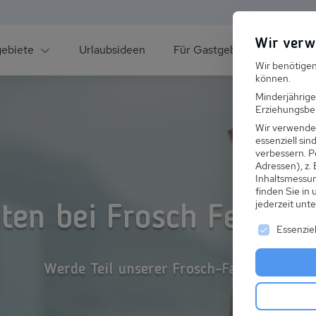
Wir verw
gebiete
Urlaubsideen
Für Gastgeber
Über un
Wir benötigen
können.
Minderjährige
Erziehungsber
Wir verwende
essenziell si
verbessern.
P
Adressen), z.
ee
Inhaltsmessu
finden Sie in
jederzeit unt
iten bei Frosch Ferienh
Es folgt ei
Essenziel
s im Winter
Werde Teil unserer Frosch-Familie!
 den Skiurlaub