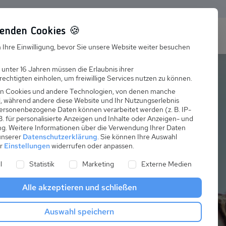
enden Cookies 🍪
s
Karriere
FAQ
 Ihre Einwilligung, bevor Sie unsere Website weiter besuchen
Jobs
 unter 16 Jahren müssen die Erlaubnis ihrer
echtigten einholen, um freiwillige Services nutzen zu können.
Suchen
Ausbildung
n Cookies und andere Technologien, von denen manche
nd, während andere diese Website und Ihr Nutzungserlebnis
ersonenbezogene Daten können verarbeitet werden (z. B. IP-
 B. für personalisierte Anzeigen und Inhalte oder Anzeigen- und
ng.
Weitere Informationen über die Verwendung Ihrer Daten
 unserer
Datenschutzerklärung
.
Sie können Ihre Auswahl
er
Einstellungen
widerrufen oder anpassen.
äuser
ne Liste der Service-Gruppen, für die eine Einwilligung er
l
Statistik
Marketing
Externe Medien
Alle akzeptieren und schließen
Auswahl speichern