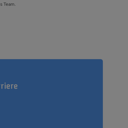
es Team.
riere