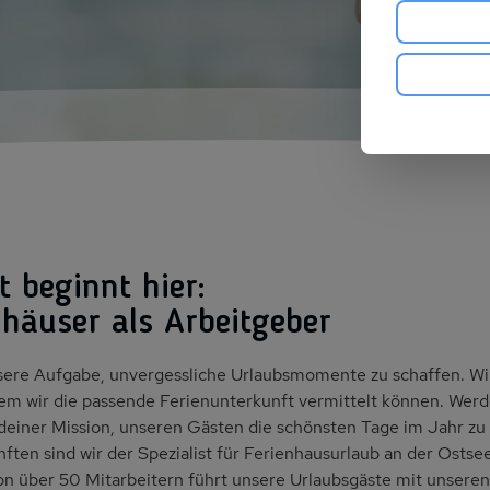
 beginnt hier:
nhäuser als Arbeitgeber
nsere Aufgabe, unvergessliche Urlaubsmomente zu schaffen. Wi
em wir die passende Ferienunterkunft vermittelt können. Werd
einer Mission, unseren Gästen die schönsten Tage im Jahr zu
ften sind wir der Spezialist für Ferienhausurlaub an der Ostse
on über 50 Mitarbeitern führt unsere Urlaubsgäste mit unser