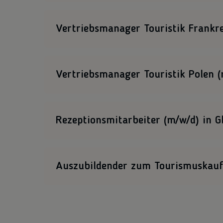
Wir suchen Verstärkung für unsere Einkaufsab
Vertriebsmanager Touristik Frankre
Zur Stellenausschreibung
Wir suchen Verstärkung für unsere Einkaufsab
Vertriebsmanager Touristik Polen 
Zur Stellenausschreibung
Wir suchen Verstärkung für unsere Einkaufsab
Rezeptionsmitarbeiter (m/w/d) in G
Zur Stellenausschreibung
Wir suchen für unser Gästeempfangsbüro in Gl
einen freundlichen Rezeptionist.
Auszubildender zum Tourismuskau
Zur Stellenausschreibung
Wir suchen motivierte Auszubildene für unsere
Zur Stellenausschreibung