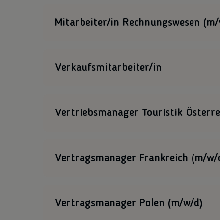
Wir suchen für unseren Standort in Baabe auf 
Instandsetzung unserer Ferienobjekte.
Mitarbeiter/in Rechnungswesen (m/
Zur Stellenausschreibung
Wir suchen Verstärkung für unsere Buchhaltun
Verkaufsmitarbeiter/in
Zur Stellenausschreibung
Wir suchen ein Verkaufstalent für unser Büro i
Vertriebsmanager Touristik Österre
Zur Stellenausschreibung
Wir suchen Verstärkung für unsere Einkaufsab
Vertragsmanager Frankreich (m/w/
Zur Stellenausschreibung
Wir suchen Verstärkung für unsere Einkaufsab
Vertragsmanager Polen (m/w/d)
Zur Stellenausschreibung