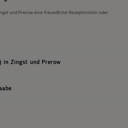
gst und Prerow eine freundliche Rezeptionistin oder
) in Zingst und Prerow
 Prerow einen motivieren All-Rounder für die
Baabe
abe auf Rügen eine freundliche Rezeptionistin oder einen