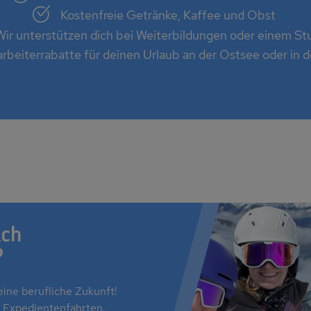
Kostenfreie Getränke, Kaffee und Obst
Wir unterstützen dich bei Weiterbildungen oder einem S
rbeiterrabatte für deinen Urlaub an der Ostsee oder in 
Ausbildung bei Frosch
ach
?
eine berufliche Zukunft!
 Expedientenfahrten.