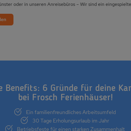
ünster oder in unseren Anreisebüros – Wir sind ein eingespielt
len
e Benefits: 6 Gründe für deine Kar
bei Frosch Ferienhäuser!
Ein familienfreundliches Arbeitsumfeld
30 Tage Erholungsurlaub im Jahr
Betriebsfeste für einen starken Zusammenhalt