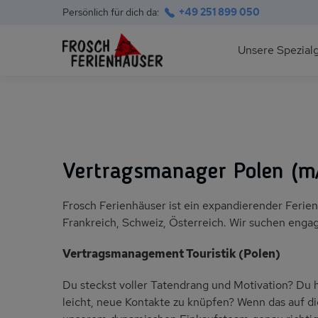
Persönlich für dich da:
+49 251 899 050
Hauptnavigation
Unsere Spezial
Deutsche Ostsee
Suchfeld
Polnische Ostsee
Vertragsmanager Polen (m
Ferienhäuser am S
Frosch Ferienhäuser ist ein expandierender Ferie
Alpen im Sommer
Frankreich, Schweiz, Österreich. Wir suchen engagi
Skihütten & Chalet
Vertragsmanagement Touristik (Polen)
Du steckst voller Tatendrang und Motivation? Du 
Gruppenhäuser für
leicht, neue Kontakte zu knüpfen? Wenn das auf dich