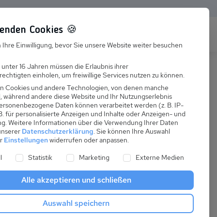
enden Cookies 🍪
s
Karriere
FAQ
 Ihre Einwilligung, bevor Sie unsere Website weiter besuchen
Jobs
 unter 16 Jahren müssen die Erlaubnis ihrer
echtigten einholen, um freiwillige Services nutzen zu können.
Suchen
Ausbildung
n Cookies und andere Technologien, von denen manche
nd, während andere diese Website und Ihr Nutzungserlebnis
ersonenbezogene Daten können verarbeitet werden (z. B. IP-
 B. für personalisierte Anzeigen und Inhalte oder Anzeigen- und
ng.
Weitere Informationen über die Verwendung Ihrer Daten
 unserer
Datenschutzerklärung
.
Sie können Ihre Auswahl
er
Einstellungen
widerrufen oder anpassen.
ne Liste der Service-Gruppen, für die eine Einwilligung er
l
Statistik
Marketing
Externe Medien
Alle akzeptieren und schließen
Auswahl speichern