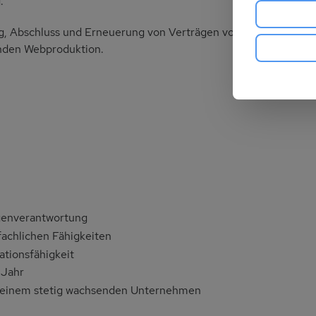
.
, Abschluss und Erneuerung von Verträgen von individuellen
nden Webproduktion.
igenverantwortung
fachlichen Fähigkeiten
tionsfähigkeit
 Jahr
n einem stetig wachsenden Unternehmen