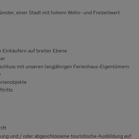
nster, einer Stadt mit hohem Wohn- und Freizeitwert
 Einkäufern auf breiter Ebene
ner
schluss mit unseren langjährigen Ferienhaus-Eigentümern
e
erienobjekte
tritts
ift
rung und / oder abgeschlossene touristische Ausbildung auf