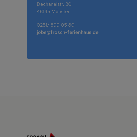
Dechaneistr. 30
48145 Münster
0251/ 899 05 80
jobs@frosch-ferienhaus.de