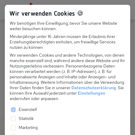
Persönlich für dich da:
Persönlich für dich da:
Persönlich für dich da:
+49 251 899 050
+49 251 899 050
+49 251 899 050
Wir verwenden Cookies 🍪
Wir benötigen Ihre Einwilligung, bevor Sie unsere Website
Suchfeld
Suchfeld
Suchfeld
weiter besuchen können.
Minderjährige unter 16 Jahren müssen die Erlaubnis ihrer
Hopp­la, hier geht es nicht
Erziehungsberechtigten einholen, um freiwillige Services
Suchen
Suchen
Suchen
nutzen zu können.
wei­ter!
Wir verwenden Cookies und andere Technologien, von denen
manche essenziell sind, während andere diese Website und Ihr
Wir können die Seite, die du gesucht hast, nicht finden.
Nutzungserlebnis verbessern.
Personenbezogene Daten
können verarbeitet werden (z. B. IP-Adressen), z. B. für
Aber keine Sorge, auf der Startseite geht die Suche nach
personalisierte Anzeigen und Inhalte oder Anzeigen- und
deinem Traumferienhaus weiter.
Inhaltsmessung.
Weitere Informationen über die Verwendung
Ihrer Daten finden Sie in unserer
Datenschutzerklärung
.
Sie
können Ihre Auswahl jederzeit unter
Einstellungen
Zurück zur Startseite
widerrufen oder anpassen.
Es folgt eine Liste der Service-Gruppen, für die eine 
Essenziell
Statistik
Marketing