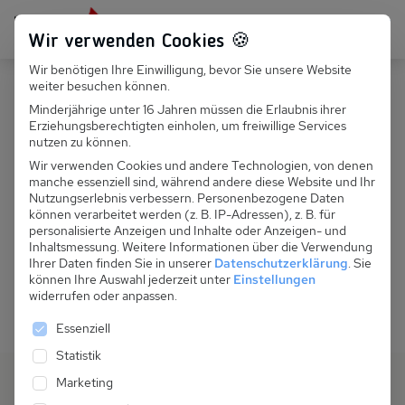
Persönlich für dich da:
Persönlich für dich da:
+49 251 899 050
+49 251 899 050
Wir verwenden Cookies 🍪
Wir benötigen Ihre Einwilligung, bevor Sie unsere Website
Suchfeld
Suchfeld
weiter besuchen können.
Minderjährige unter 16 Jahren müssen die Erlaubnis ihrer
Hopp­la, hier geht es nicht
Erziehungsberechtigten einholen, um freiwillige Services
Suchen
Suchen
nutzen zu können.
wei­ter!
Wir verwenden Cookies und andere Technologien, von denen
manche essenziell sind, während andere diese Website und Ihr
Wir können die Seite, die du gesucht hast, nicht finden.
Nutzungserlebnis verbessern.
Personenbezogene Daten
können verarbeitet werden (z. B. IP-Adressen), z. B. für
Aber keine Sorge, auf der Startseite geht die Suche nach
personalisierte Anzeigen und Inhalte oder Anzeigen- und
deinem Traumferienhaus weiter.
Inhaltsmessung.
Weitere Informationen über die Verwendung
Ihrer Daten finden Sie in unserer
Datenschutzerklärung
.
Sie
können Ihre Auswahl jederzeit unter
Einstellungen
Zurück zur Startseite
widerrufen oder anpassen.
Es folgt eine Liste der Service-Gruppen, für die eine 
Essenziell
Statistik
Marketing