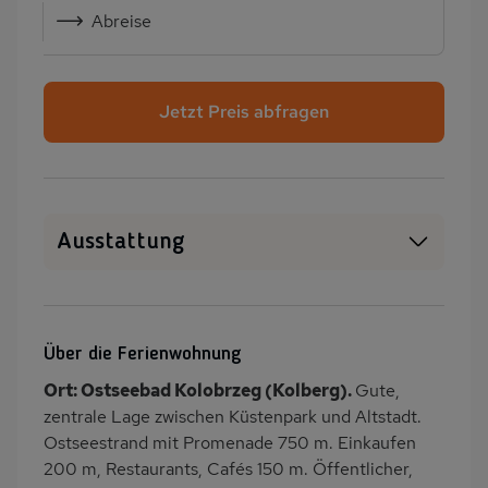
Abreise
Jetzt Preis abfragen
Ausstattung
Haustiere erlaubt
WLAN
SAT-TV
Heizung
Über die Ferienwohnung
Waschmaschine
Balkon/Loggia
Ort: Ostseebad Kolobrzeg (Kolberg).
Gute,
Küche
Geschirrspülmaschine
zentrale Lage zwischen Küstenpark und Altstadt.
Kühlschrank
Gefrierschrank
Ostseestrand mit Promenade 750 m. Einkaufen
200 m, Restaurants, Cafés 150 m. Öffentlicher,
Nichtraucher