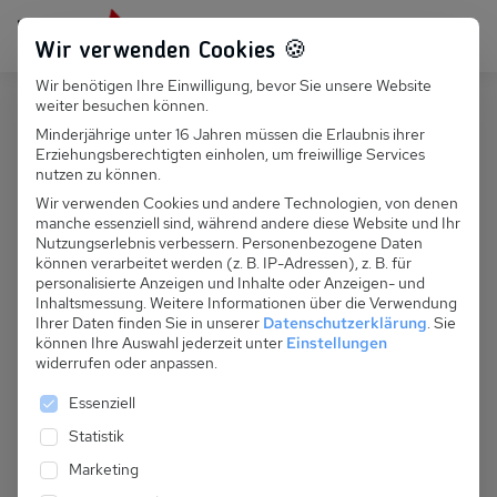
Persönlich für dich da:
+49 251 899 050
Wir verwenden Cookies 🍪
Wir benötigen Ihre Einwilligung, bevor Sie unsere Website
Suchfeld
weiter besuchen können.
Polen
KOLOBRZEG
Minderjährige unter 16 Jahren müssen die Erlaubnis ihrer
Erziehungsberechtigten einholen, um freiwillige Services
Suchen
PL 040.024A - Solna 108
nutzen zu können.
Wir verwenden Cookies und andere Technologien, von denen
manche essenziell sind, während andere diese Website und Ihr
Nutzungserlebnis verbessern.
Personenbezogene Daten
können verarbeitet werden (z. B. IP-Adressen), z. B. für
personalisierte Anzeigen und Inhalte oder Anzeigen- und
Inhaltsmessung.
Weitere Informationen über die Verwendung
Ihrer Daten finden Sie in unserer
Datenschutzerklärung
.
Sie
können Ihre Auswahl jederzeit unter
Einstellungen
widerrufen oder anpassen.
Es folgt eine Liste der Service-Gruppen, für die eine 
Essenziell
Statistik
Marketing