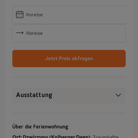
Anreise
Abreise
Jetzt Preis abfragen
Ausstattung
Haustiere erlaubt
SAT-TV
Heizung
Garten
Über die Ferienwohnung
Terrasse
Balkon/Loggia
Ort: Dzwirzyno (Kolberger Deep).
Traumhafte