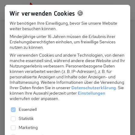
Persönlich für dich da:
+49 251 899 050
Wir verwenden Cookies 🍪
Wir benötigen Ihre Einwilligung, bevor Sie unsere Website
Suchfeld
weiter besuchen können.
Polen
Dzwirzyno
Minderjährige unter 16 Jahren müssen die Erlaubnis ihrer
Erziehungsberechtigten einholen, um freiwillige Services
Suchen
PL 043.015 - Ferienhaus Arnika
nutzen zu können.
(nr 1)
Wir verwenden Cookies und andere Technologien, von denen
manche essenziell sind, während andere diese Website und Ihr
Nutzungserlebnis verbessern.
Personenbezogene Daten
können verarbeitet werden (z. B. IP-Adressen), z. B. für
personalisierte Anzeigen und Inhalte oder Anzeigen- und
Inhaltsmessung.
Weitere Informationen über die Verwendung
Ihrer Daten finden Sie in unserer
Datenschutzerklärung
.
Sie
können Ihre Auswahl jederzeit unter
Einstellungen
widerrufen oder anpassen.
Es folgt eine Liste der Service-Gruppen, für die eine 
Essenziell
Statistik
Marketing