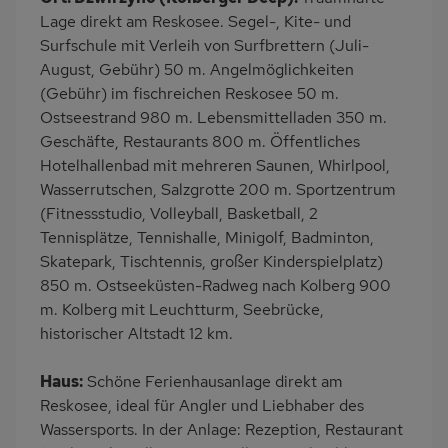
Kinderspielplatz
PKW-Parkplatz
Lage direkt am Reskosee. Segel-, Kite- und
Eingezäuntes
Dusche
Surfschule mit Verleih von Surfbrettern (Juli-
Grundstück
August, Gebühr) 50 m. Angelmöglichkeiten
(Gebühr) im fischreichen Reskosee 50 m.
Küche
Herd (2 Platten)
Ostseestrand 980 m. Lebensmittelladen 350 m.
Kühlschrank
Meerblick/Seeblick
Geschäfte, Restaurants 800 m. Öffentliches
Ruhige Lage
Bootsverleih
Hotelhallenbad mit mehreren Saunen, Whirlpool,
Wasserrutschen, Salzgrotte 200 m. Sportzentrum
Nichtraucher
Frühstück möglich
(Fitnessstudio, Volleyball, Basketball, 2
Freisitz im Garten
Wb/WC
Tennisplätze, Tennishalle, Minigolf, Badminton,
freistehend
Seniorenfreundlich
Skatepark, Tischtennis, großer Kinderspielplatz)
850 m. Ostseeküsten-Radweg nach Kolberg 900
Terrassenmöbel
Feuerstelle im Freien
m. Kolberg mit Leuchtturm, Seebrücke,
Kaffeemaschine
Erdgeschoss
historischer Altstadt 12 km.
Nah an See
am Waldrand
Haus:
Schöne Ferienhausanlage direkt am
Bettwäsche inklusive
Handtücher mietbar
Reskosee, ideal für Angler und Liebhaber des
Wassersports. In der Anlage: Rezeption, Restaurant