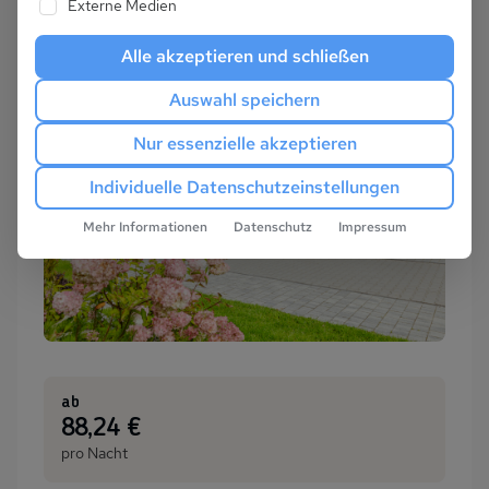
Externe Medien
Alle akzeptieren und schließen
Auswahl speichern
Nur essenzielle akzeptieren
Individuelle Datenschutzeinstellungen
Mehr Informationen
Datenschutz
Impressum
ab
:
88,24 €
pro Nacht