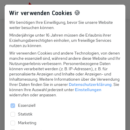
Persönlich für dich da:
+49 251 899 050
Wir verwenden Cookies 🍪
Wir benötigen Ihre Einwilligung, bevor Sie unsere Website
Suchfeld
weiter besuchen können.
Polen
Ustronie Morskie
Minderjährige unter 16 Jahren müssen die Erlaubnis ihrer
Erziehungsberechtigten einholen, um freiwillige Services
Suchen
PL 050.003 - Osada Park (Nr 2,
nutzen zu können.
pierwszenstwo))
Wir verwenden Cookies und andere Technologien, von denen
manche essenziell sind, während andere diese Website und Ihr
Nutzungserlebnis verbessern.
Personenbezogene Daten
können verarbeitet werden (z. B. IP-Adressen), z. B. für
personalisierte Anzeigen und Inhalte oder Anzeigen- und
Inhaltsmessung.
Weitere Informationen über die Verwendung
Ihrer Daten finden Sie in unserer
Datenschutzerklärung
.
Sie
können Ihre Auswahl jederzeit unter
Einstellungen
widerrufen oder anpassen.
Es folgt eine Liste der Service-Gruppen, für die eine 
Essenziell
Statistik
Marketing