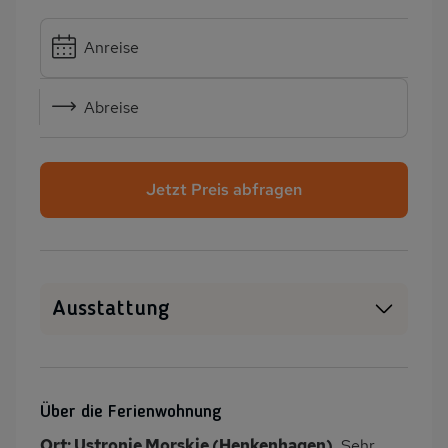
Anreise
Abreise
Jetzt Preis abfragen
Ausstattung
Haustiere erlaubt
WLAN
SAT-TV
Kamin/Kaminofen
Über die Ferienwohnung
Heizung
Waschmaschine
Ort: Ustronie Morskie (Henkenhagen)
. Sehr