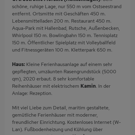
Wäschetrockner
Garten
schöne, ruhige Lage, nur 550 m vom Ostseestrand
Terrasse
Grill
entfernt. Ortsmitte mit Geschäften 450 m.
Lebensmittelladen 200 m. Restaurant 450 m.
PKW-Parkplatz
Ladestation E-Car
Aqua-Park mit Hallenbad, Rutsche, Außenbecken,
Eingezäuntes
Dusche
Whirlpool 150 m. Bowlingbahn 150 m. Tennisplatz
Grundstück
150 m. Öffentlicher Spielplatz mit Volleyballfeld
Küche
Herd (4 Kochfelder)
und Fitnessgeräten 100 m. Kletterpark 650 m.
Backofen
Geschirrspülmaschine
Haus:
Kleine Ferienhausanlage auf einem sehr
Kühlschrank
Mikrowelle
gepflegten, umzäunten Rasengrundstück (5000
Ruhige Lage
Babybett
qm), 2020 erbaut. 8 sehr komfortable
Reihenhäuser mit elektrischem
Kamin
. In der
Kinderhochstuhl
Nichtraucher
Anlage: Rezeption.
Wb/WC
freistehend
Internet
Seniorenfreundlich
Mit viel Liebe zum Detail, maritim gestaltete,
gemütliche Ferienhäuser mit moderner,
Terrassenmöbel
Esszimmer
freundlicher Einrichtung. Kostenloses Internet (W-
Induktionsherd
Kaffeemaschine
Lan). Fußbodenheizung und Kühlung über
Erdgeschoss
Strandnah