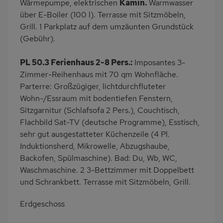
Wärmepumpe, elektrischen
Kamin.
Warmwasser
über E-Boiler (100 l). Terrasse mit Sitzmöbeln,
am Waldrand
Bettwäsche inklusive
Grill. 1 Parkplatz auf dem umzäunten Grundstück
Handtücher inklusive
(Gebühr).
PL 50.3 Ferienhaus 2-8 Pers.:
Imposantes 3-
Zimmer-Reihenhaus mit 70 qm Wohnfläche.
Parterre: Großzügiger, lichtdurchfluteter
Wohn-/Essraum mit bodentiefen Fenstern,
Sitzgarnitur (Schlafsofa 2 Pers.), Couchtisch,
Flachbild Sat-TV (deutsche Programme), Esstisch,
sehr gut ausgestatteter Küchenzeile (4 Pl.
Induktionsherd, Mikrowelle, Abzugshaube,
Backofen, Spülmaschine). Bad: Du, Wb, WC,
Waschmaschine. 2 3-Bettzimmer mit Doppelbett
und Schrankbett. Terrasse mit Sitzmöbeln, Grill.
Erdgeschoss