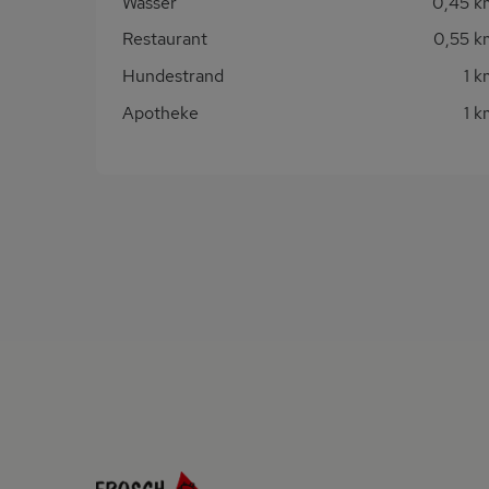
Wasser
0,45 k
Restaurant
0,55 k
Hundestrand
1 
Apotheke
1 