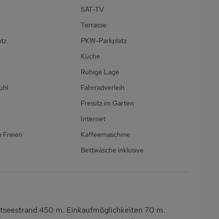
SAT-TV
Terrasse
atz
PKW-Parkplatz
Küche
Ruhige Lage
uhl
Fahrradverleih
Freisitz im Garten
Internet
m Freien
Kaffeemaschine
Bettwäsche inklusive
stseestrand 450 m. Einkaufmöglichkeiten 70 m.