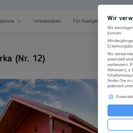
Wir verw
gebiete
Urlaubsideen
Für Gastgeber
Über un
Wir benötigen
können.
Minderjährige
Erziehungsber
Wir verwende
ka (Nr. 12)
essenziell si
verbessern.
P
Adressen), z.
ee
Inhaltsmessu
finden Sie in
jederzeit unt
Es folgt ei
Essenziel
s im Winter
 den Skiurlaub