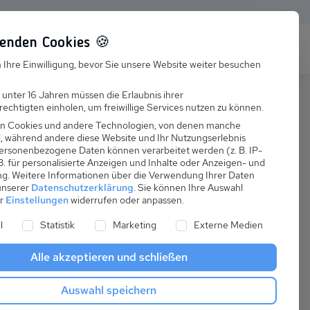
enden Cookies 🍪
s
Karriere
FAQ
 Ihre Einwilligung, bevor Sie unsere Website weiter besuchen
Jobs
 unter 16 Jahren müssen die Erlaubnis ihrer
echtigten einholen, um freiwillige Services nutzen zu können.
Suchen
Ausbildung
n Cookies und andere Technologien, von denen manche
nd, während andere diese Website und Ihr Nutzungserlebnis
ersonenbezogene Daten können verarbeitet werden (z. B. IP-
 B. für personalisierte Anzeigen und Inhalte oder Anzeigen- und
ng.
Weitere Informationen über die Verwendung Ihrer Daten
 unserer
Datenschutzerklärung
.
Sie können Ihre Auswahl
ab
er
Einstellungen
widerrufen oder anpassen.
:
36,47 €
ne Liste der Service-Gruppen, für die eine Einwilligung er
l
Statistik
Marketing
Externe Medien
pro Nacht
Alle akzeptieren und schließen
Anreise
Auswahl speichern