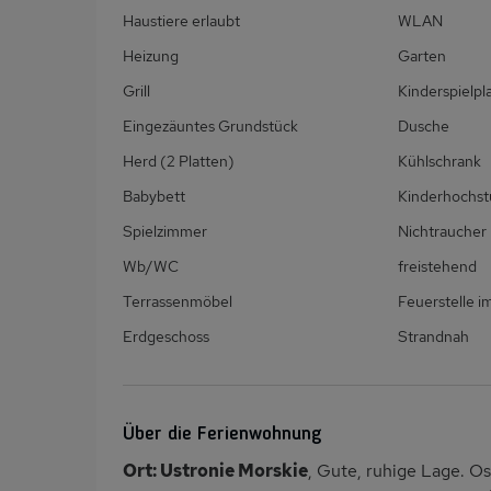
Haustiere erlaubt
WLAN
Heizung
Garten
Grill
Kinderspielpl
Eingezäuntes Grundstück
Dusche
Herd (2 Platten)
Kühlschrank
Babybett
Kinderhochst
Spielzimmer
Nichtraucher
Wb/WC
freistehend
Terrassenmöbel
Feuerstelle i
Erdgeschoss
Strandnah
Über die Ferienwohnung
Ort: Ustronie Morskie
, Gute, ruhige Lage. O