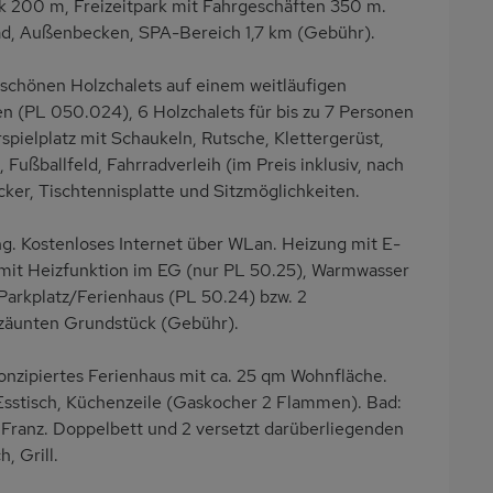
k 200 m, Freizeitpark mit Fahrgeschäften 350 m.
bad, Außenbecken, SPA-Bereich 1,7 km (Gebühr).
schönen Holzchalets auf einem weitläufigen
en (PL 050.024), 6 Holzchalets für bis zu 7 Personen
spielplatz mit Schaukeln, Rutsche, Klettergerüst,
 Fußballfeld, Fahrradverleih (im Preis inklusiv, nach
ker, Tischtennisplatte und Sitzmöglichkeiten.
ng. Kostenloses Internet über WLan. Heizung mit E-
 mit Heizfunktion im EG (nur PL 50.25), Warmwasser
1 Parkplatz/Ferienhaus (PL 50.24) bzw. 2
zäunten Grundstück (Gebühr).
konzipiertes Ferienhaus mit ca. 25 qm Wohnfläche.
sstisch, Küchenzeile (Gaskocher 2 Flammen). Bad:
 Franz. Doppelbett und 2 versetzt darüberliegenden
, Grill.