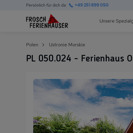
Persönlich für dich da:
+49 251 899 050
Hauptnavigation
Unsere Spezial
Deutsche Ostsee
Suchfeld
Polen
Ustronie Morskie
Polnische Ostsee
PL 050.024 - Ferienhaus Or
Ferienhäuser am S
Alpen im Sommer
Skihütten & Chalet
Gruppenhäuser für