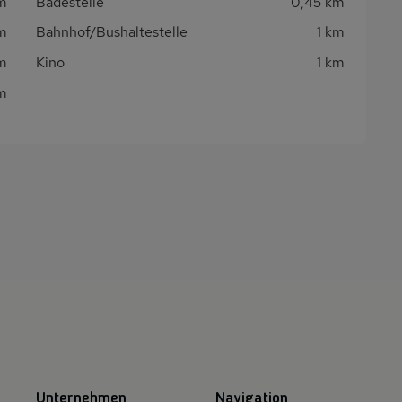
m
Badestelle
0,45 km
m
Bahnhof/Bushaltestelle
1 km
km
Kino
1 km
km
Unternehmen
Navigation