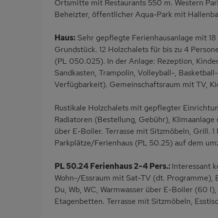
Ortsmitte mit Restaurants 550 m. Western Par
Beheizter, öffentlicher Aqua-Park mit Hallen
Haus:
Sehr gepflegte Ferienhausanlage mit 18 
Grundstück. 12 Holzchalets für bis zu 4 Person
(PL 050.025). In der Anlage: Rezeption, Kinder
Sandkasten, Trampolin, Volleyball-, Basketball-,
Verfügbarkeit). Gemeinschaftsraum mit TV, Kic
Rustikale Holzchalets mit gepflegter Einrichtu
Radiatoren (Bestellung, Gebühr), Klimaanlage
über E-Boiler. Terrasse mit Sitzmöbeln, Grill. 
Parkplätze/Ferienhaus (PL 50.25) auf dem um
PL 50.24 Ferienhaus 2-4 Pers.:
Interessant 
Wohn-/Essraum mit Sat-TV (dt. Programme), E
Du, Wb, WC, Warmwasser über E-Boiler (60 l),
Etagenbetten. Terrasse mit Sitzmöbeln, Esstisch