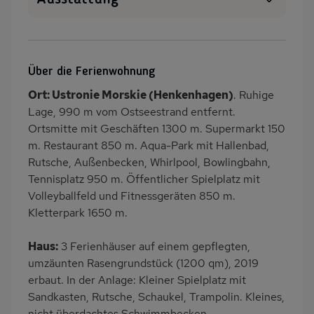
Haustiere erlaubt
WLAN
SAT-TV
Außenpool
Über die Ferienwohnung
Heizung
Waschmaschine
Ort: Ustronie Morskie (Henkenhagen)
. Ruhige
Garten
Terrasse
Lage, 990 m vom Ostseestrand entfernt.
Grill
Kinderspielplatz
Ortsmitte mit Geschäften 1300 m. Supermarkt 150
m. Restaurant 850 m. Aqua-Park mit Hallenbad,
PKW-Parkplatz
Eingezäuntes
Rutsche, Außenbecken, Whirlpool, Bowlingbahn,
Grundstück
Tennisplatz 950 m. Öffentlicher Spielplatz mit
Dusche
Küche
Volleyballfeld und Fitnessgeräten 850 m.
Herd (2 Platten)
Geschirrspülmaschine
Kletterpark 1650 m.
Kühlschrank
Mikrowelle
Haus:
3 Ferienhäuser auf einem gepflegten,
Gefrierschrank
Ruhige Lage
umzäunten Rasengrundstück (1200 qm), 2019
Babybett
Kinderhochstuhl
erbaut. In der Anlage: Kleiner Spielplatz mit
Sandkasten, Rutsche, Schaukel, Trampolin. Kleines,
Nichtraucher
Freisitz im Garten
nicht überdachtes Schwimmbecken,