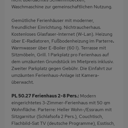
Wb/WC
freistehend
Waschmaschine zur gemeinschaftlichen Nutzung.
Internet
Terrassenmöbel
Gemütliche Ferienhäuser mit moderner,
Feuerstelle im Freien
Haartrockner
freundlicher Einrichtung. Nichtraucherhaus.
Induktionsherd
Kaffeemaschine
Kostenloses Glasfaser-Internet (W-Lan). Heizung
Erdgeschoss
am Waldrand
über E-Radiatoren, Fußbodenheizung im Parterre
.
Warmwasser über E-Boiler (60 l). Terrasse mit
Bettwäsche inklusive
Handtücher inklusive
Sitzmöbeln, Grill. 1 Parkplatz pro Ferienhaus auf
dem umzäunten Grundstück im Mietpreis inklusiv.
Zweiter Parkplatz gegen Gebühr. Die Einfahrt zur
umzäunten Ferienhaus-Anlage ist Kamera-
überwacht.
PL 50.27 Ferienhaus 2-8 Pers.:
Modern
eingerichtetes 3-Zimmer-Ferienhaus mit 50 qm
Wohnfläche. Parterre: Heller Wohn-/Essraum mit
Sitzgarnitur (Schlafsofa 2 Pers.), Couchtisch,
Flachbild-Sat TV (deutsche Programme), Esstisch,