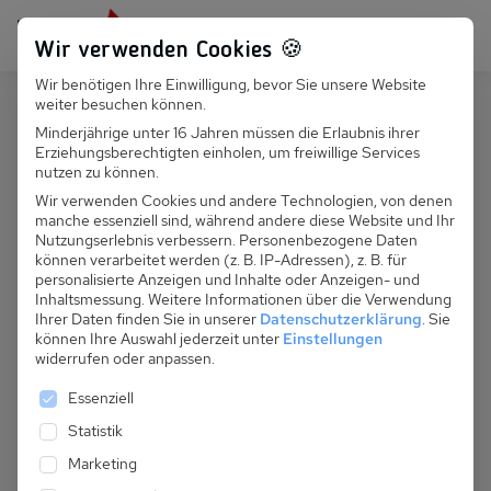
Persönlich für dich da:
+49 251 899 050
Wir verwenden Cookies 🍪
Wir benötigen Ihre Einwilligung, bevor Sie unsere Website
Suchfeld
weiter besuchen können.
Polen
Ustronie Morskie
Minderjährige unter 16 Jahren müssen die Erlaubnis ihrer
Erziehungsberechtigten einholen, um freiwillige Services
Suchen
PL 050.027 - FH Monika 2
nutzen zu können.
Wir verwenden Cookies und andere Technologien, von denen
manche essenziell sind, während andere diese Website und Ihr
Nutzungserlebnis verbessern.
Personenbezogene Daten
können verarbeitet werden (z. B. IP-Adressen), z. B. für
personalisierte Anzeigen und Inhalte oder Anzeigen- und
Inhaltsmessung.
Weitere Informationen über die Verwendung
Ihrer Daten finden Sie in unserer
Datenschutzerklärung
.
Sie
können Ihre Auswahl jederzeit unter
Einstellungen
widerrufen oder anpassen.
Es folgt eine Liste der Service-Gruppen, für die eine 
Essenziell
Statistik
Marketing