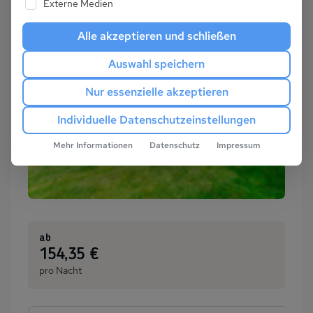
Externe Medien
Alle akzeptieren und schließen
Auswahl speichern
Nur essenzielle akzeptieren
Individuelle Datenschutzeinstellungen
Mehr Informationen
Datenschutz
Impressum
ab
:
154,35 €
pro Nacht