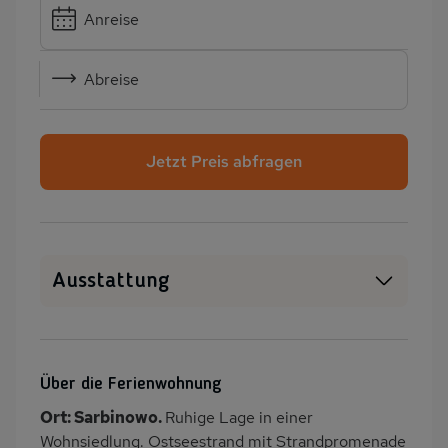
Anreise
Abreise
Jetzt Preis abfragen
Ausstattung
WLAN
SAT-TV
Kamin/Kaminofen
Heizung
Über die Ferienwohnung
Waschmaschine
Garten
Ort: Sarbinowo.
Ruhige Lage in einer
Terrasse
Balkon/Loggia
Wohnsiedlung. Ostseestrand mit Strandpromenade