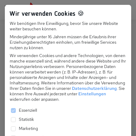
Persönlich für dich da:
+49 251 899 050
Wir verwenden Cookies 🍪
Wir benötigen Ihre Einwilligung, bevor Sie unsere Website
Suchfeld
weiter besuchen können.
Polen
Sarbinowo
Minderjährige unter 16 Jahren müssen die Erlaubnis ihrer
Erziehungsberechtigten einholen, um freiwillige Services
Suchen
PL 055.004 - Haushälfte Waliccy
nutzen zu können.
Wir verwenden Cookies und andere Technologien, von denen
manche essenziell sind, während andere diese Website und Ihr
Nutzungserlebnis verbessern.
Personenbezogene Daten
können verarbeitet werden (z. B. IP-Adressen), z. B. für
personalisierte Anzeigen und Inhalte oder Anzeigen- und
Inhaltsmessung.
Weitere Informationen über die Verwendung
Ihrer Daten finden Sie in unserer
Datenschutzerklärung
.
Sie
können Ihre Auswahl jederzeit unter
Einstellungen
widerrufen oder anpassen.
Es folgt eine Liste der Service-Gruppen, für die eine 
Essenziell
Statistik
Marketing