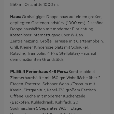
Kinderspielplatz
PKW-Parkplatz
850 m. Ortsmitte 1000 m.
Eingezäuntes
Dusche
Haus:
Großzügiges Doppelhaus auf einem großen,
Grundstück
gepflegten Gartengrundstück (1000 qm). 2 schöne
Gäste WC
Küche
Doppelhaushälften mit moderner Einrichtung.
Backofen
Geschirrspülmaschine
Kostenloser Internetzugang über W-Lan.
Zentralheizung. Große Terrasse mit Gartenmöbeln,
Kühlschrank
Ruhige Lage
Grill. Kleiner Kinderspielplatz mit Schaukel,
Kinderhochstuhl
Nichtraucher
Rutsche, Trampolin. 4 Pkw Stellplätze/Haus auf
Haustiere/Hund
Freisitz im Garten
dem umzäumten Grundstück.
verboten
PL 55.4 Ferienhaus 4-9 Pers.:
Komfortable 4-
Wb/WC
freistehend
Zimmerhaushälfte mit 160 qm Wohnfläche über 2
Terrassenmöbel
Bettwäsche inklusive
Etagen. Parterre: Schöner Wohn-/Essraum mit
Kamin, Sitzgarnitur, Kabel-TV, großem Esstisch.
Offene Küche mit moderner Küchenzeile
(Backofen, Kühlschrank, Kühlfach, 20 l,
Spülmaschine). Separates WC. 1. Etage: