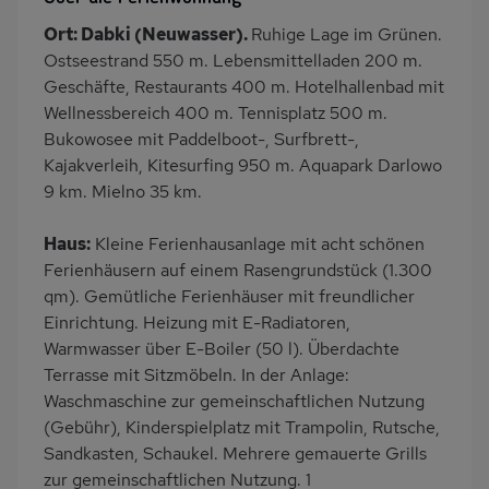
Terrasse
Grill
Ort: Dabki (Neuwasser).
Ruhige Lage im Grünen.
Kinderspielplatz
PKW-Parkplatz
Ostseestrand 550 m. Lebensmittelladen 200 m.
Eingezäuntes
Dusche
Geschäfte, Restaurants 400 m. Hotelhallenbad mit
Grundstück
Wellnessbereich 400 m. Tennisplatz 500 m.
Bukowosee mit Paddelboot-, Surfbrett-,
Küche
Herd (2 Platten)
Kajakverleih, Kitesurfing 950 m. Aquapark Darlowo
Kühlschrank
Gefrierschrank
9 km. Mielno 35 km.
Ruhige Lage
Babybett
Haus:
Kleine Ferienhausanlage mit acht schönen
Kinderhochstuhl
Nichtraucher
Ferienhäusern auf einem Rasengrundstück (1.300
Haustiere/Hund
Freisitz im Garten
qm). Gemütliche Ferienhäuser mit freundlicher
verboten
Einrichtung. Heizung mit E-Radiatoren,
Wb/WC
freistehend
Warmwasser über E-Boiler (50 l). Überdachte
Terrasse mit Sitzmöbeln. In der Anlage:
Internet
Terrassenmöbel
Waschmaschine zur gemeinschaftlichen Nutzung
Feuerstelle im Freien
Kaffeemaschine
(Gebühr), Kinderspielplatz mit Trampolin, Rutsche,
Erdgeschoss
am Waldrand
Sandkasten, Schaukel. Mehrere gemauerte Grills
zur gemeinschaftlichen Nutzung. 1
Bettwäsche inklusive
Kabel-TV