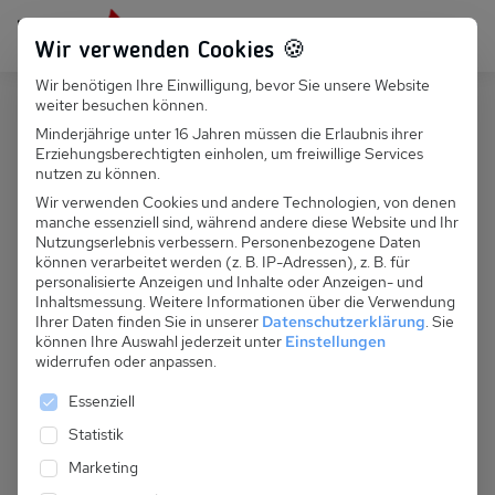
Persönlich für dich da:
+49 251 899 050
Wir verwenden Cookies 🍪
Wir benötigen Ihre Einwilligung, bevor Sie unsere Website
Suchfeld
weiter besuchen können.
Polen
Dabki
Minderjährige unter 16 Jahren müssen die Erlaubnis ihrer
Erziehungsberechtigten einholen, um freiwillige Services
Suchen
PL 065.005 - Ferienhaus Babiak
nutzen zu können.
Wir verwenden Cookies und andere Technologien, von denen
manche essenziell sind, während andere diese Website und Ihr
Nutzungserlebnis verbessern.
Personenbezogene Daten
können verarbeitet werden (z. B. IP-Adressen), z. B. für
personalisierte Anzeigen und Inhalte oder Anzeigen- und
Inhaltsmessung.
Weitere Informationen über die Verwendung
Ihrer Daten finden Sie in unserer
Datenschutzerklärung
.
Sie
können Ihre Auswahl jederzeit unter
Einstellungen
widerrufen oder anpassen.
Es folgt eine Liste der Service-Gruppen, für die eine 
Essenziell
Statistik
Marketing