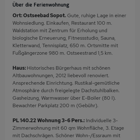
Über die Ferienwohnung
Eingezäuntes
Dusche
Ort: Ostseebad Sopot.
Gute, ruhige Lage in einer
Grundstück
Wohnsiedlung. Einkaufen, Restaurant 100 m.
Küche
Herd (2 Platten)
Waldstation mit Zentrum für Erholung und
Kühlschrank
Ruhige Lage
biologische Erneuerung, Fitnessstudio, Sauna,
Kletterwand, Tennisplatz, 650 m. Ortsmitte mit
Babybett
Kinderhochstuhl
Fußgängerzone 980 m. Ostseestrand 1,5 km.
Nichtraucher
Haustiere/Hund
verboten
Haus:
Historisches Bürgerhaus mit schönen
Wb/WC
Internet
Altbauwohnungen, 2012 liebevoll renoviert.
Ansprechende Einrichtung. Rustikal-gemütliche
Kaffeemaschine
Bettwäsche inklusive
Atmosphäre durch freigelegte Dachstuhlbalken.
Handtücher inklusive
Kabel-TV
Gasheizung, Warmwasser über E-Boiler (80 l).
Bewachter Parkplatz 200 m (Gebühr).
PL 140.22 Wohnung 3-6 Pers.:
Individuelle 3-
Zimmerwohnung mit 60 qm Wohnfläche, 3. Etage
mit Dachschrägen. Schöner Wohn-/Essraum mit