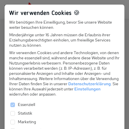
Persönlich für dich da:
+49 251 899 050
Wir verwenden Cookies 🍪
Wir benötigen Ihre Einwilligung, bevor Sie unsere Website
Suchfeld
weiter besuchen können.
Polen
Sopot
Minderjährige unter 16 Jahren müssen die Erlaubnis ihrer
Erziehungsberechtigten einholen, um freiwillige Services
Suchen
PL 140.022 - Ferienwohnung Rosa
nutzen zu können.
Wir verwenden Cookies und andere Technologien, von denen
manche essenziell sind, während andere diese Website und Ihr
Nutzungserlebnis verbessern.
Personenbezogene Daten
können verarbeitet werden (z. B. IP-Adressen), z. B. für
personalisierte Anzeigen und Inhalte oder Anzeigen- und
Inhaltsmessung.
Weitere Informationen über die Verwendung
Ihrer Daten finden Sie in unserer
Datenschutzerklärung
.
Sie
können Ihre Auswahl jederzeit unter
Einstellungen
widerrufen oder anpassen.
Es folgt eine Liste der Service-Gruppen, für die eine 
Essenziell
Statistik
Marketing