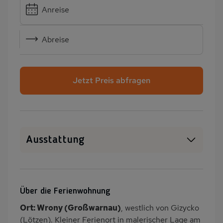
Anreise
Abreise
Jetzt Preis abfragen
Ausstattung
Haustiere erlaubt
WLAN
SAT-TV
Heizung
Über die Ferienwohnung
Waschmaschine
Wäschetrockner
Ort: Wrony (Großwarnau)
, westlich von Gizycko
Garten
Terrasse
(Lötzen). Kleiner Ferienort in malerischer Lage am