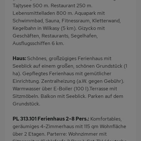
Balkon/Loggia
Grill
Tajtysee 500 m. Restaurant 250 m.
Lebensmittelladen 800 m. Aquapark mit
PKW-Parkplatz
Eingezäuntes
Schwimmbad, Sauna, Fitnessraum, Kletterwand,
Grundstück
Kegelbahn in Wilkasy (5 km). Gizycko mit
Dusche
Gäste WC
Geschäften, Restaurants, Segelhafen,
Küche
Herd (4 Kochfelder)
Ausflugsschiffen 6 km.
Backofen
Geschirrspülmaschine
Haus:
Schönes, großzügiges Ferienhaus mit
Kühlschrank
Gefrierschrank
Seeblick auf einem großen, schönen Grundstück (1
Meerblick/Seeblick
Panoramablick
ha). Gepflegtes Ferienhaus mit gemütlicher
Einrichtung. Zentralheizung (a.W. gegen Gebühr).
Ruhige Lage
Babybett
Warmwasser über E-Boiler (100 l).Terrasse mit
Kinderhochstuhl
Nichtraucher
Sitzmöbeln. Balkon mit Seeblick. Parken auf dem
Freisitz im Garten
Wb/WC
Grundstück.
freistehend
Internet
PL 313.101 Ferienhaus 2-8 Pers.:
Komfortables,
Balkonmöbel
Terrassenmöbel
geräumiges 4-Zimmerhaus mit 115 qm Wohnfläche
Feuerstelle im Freien
Zusätzliches Badezimmer
über 2 Etagen. Parterre: Wohnzimmer mit