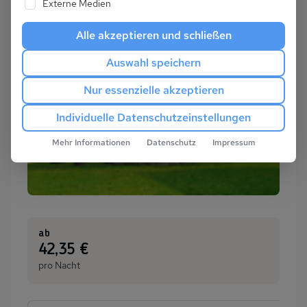
Externe Medien
Alle akzeptieren und schließen
Auswahl speichern
Nur essenzielle akzeptieren
Individuelle Datenschutzeinstellungen
Mehr Informationen
Datenschutz
Impressum
ab
:
42,35 €
pro Nacht