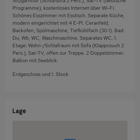
Sitzgarnitur (Schlafsofa 2 Pers.), Sat-TV (deutsche
Esszimmer
Kaffeemaschine
Programme), kostenloses Internet über Wi-Fi.
Erdgeschoss
Strandnah
Schönes Esszimmer mit Esstisch. Separate Küche,
Nah an See
am Waldrand
modern eingerichtet mit 4 E-Pl. Ceranfeld,
Backofen, Spülmaschine, Tiefkühlfach (30 l). Bad:
Bettwäsche inklusive
Handtücher inklusive
Du, Wb, WC, Waschmaschine. Separates WC. 1.
Etage: Wohn-/Schlafraum mit Sofa (Klappcouch 2
Pers.), Sat-TV, offen zur Treppe. 2 Doppelzimmer.
Balkon mit Seeblick.
Erdgeschoss und 1. Stock
Lage