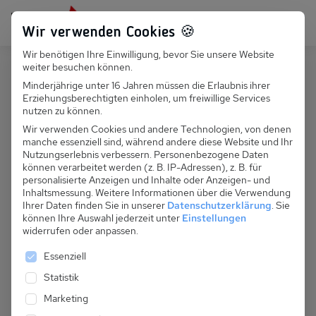
Persönlich für dich da:
+49 251 899 050
Wir verwenden Cookies 🍪
Wir benötigen Ihre Einwilligung, bevor Sie unsere Website
Suchfeld
weiter besuchen können.
Polen
Gizycko
Minderjährige unter 16 Jahren müssen die Erlaubnis ihrer
Erziehungsberechtigten einholen, um freiwillige Services
Suchen
PL 313.101 - Ferienhaus Grazyna
nutzen zu können.
Wir verwenden Cookies und andere Technologien, von denen
manche essenziell sind, während andere diese Website und Ihr
Nutzungserlebnis verbessern.
Personenbezogene Daten
können verarbeitet werden (z. B. IP-Adressen), z. B. für
personalisierte Anzeigen und Inhalte oder Anzeigen- und
Inhaltsmessung.
Weitere Informationen über die Verwendung
Ihrer Daten finden Sie in unserer
Datenschutzerklärung
.
Sie
können Ihre Auswahl jederzeit unter
Einstellungen
widerrufen oder anpassen.
Es folgt eine Liste der Service-Gruppen, für die eine 
Essenziell
Statistik
Marketing