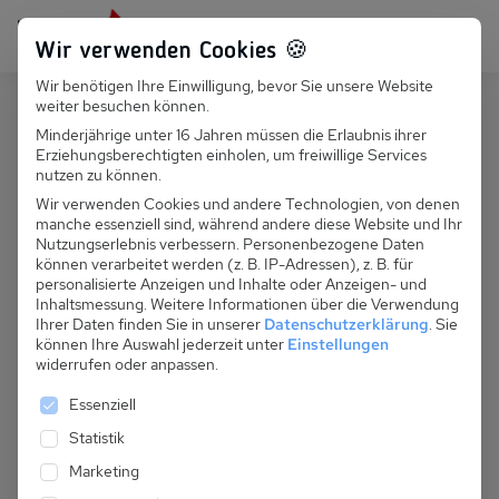
Persönlich für dich da:
+49 251 899 050
Wir verwenden Cookies 🍪
Wir benötigen Ihre Einwilligung, bevor Sie unsere Website
Suchfeld
weiter besuchen können.
Deutschland
Zingst
Minderjährige unter 16 Jahren müssen die Erlaubnis ihrer
Erziehungsberechtigten einholen, um freiwillige Services
Suchen
D 067.5206 - Haus Bahnhofstraße
nutzen zu können.
Wir verwenden Cookies und andere Technologien, von denen
manche essenziell sind, während andere diese Website und Ihr
Nutzungserlebnis verbessern.
Personenbezogene Daten
können verarbeitet werden (z. B. IP-Adressen), z. B. für
personalisierte Anzeigen und Inhalte oder Anzeigen- und
Inhaltsmessung.
Weitere Informationen über die Verwendung
Ihrer Daten finden Sie in unserer
Datenschutzerklärung
.
Sie
können Ihre Auswahl jederzeit unter
Einstellungen
widerrufen oder anpassen.
Es folgt eine Liste der Service-Gruppen, für die eine 
Essenziell
Statistik
Marketing