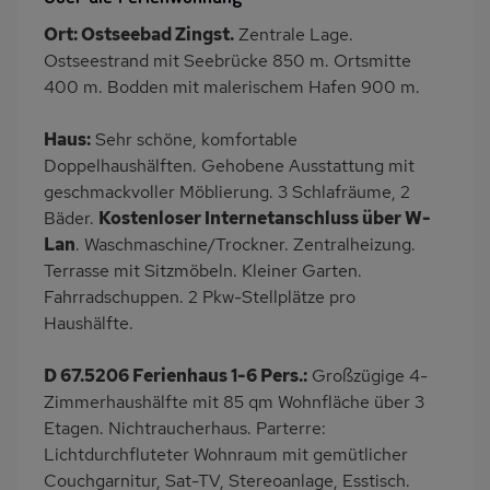
Wäschetrockner
Garten
Ort: Ostseebad Zingst.
Zentrale Lage.
Terrasse
PKW-Parkplatz
Ostseestrand mit Seebrücke 850 m. Ortsmitte
Dusche
Dusche/WC
400 m. Bodden mit malerischem Hafen 900 m.
Küche
Herd (4 Kochfelder)
Haus:
Sehr schöne, komfortable
Backofen
Geschirrspülmaschine
Doppelhaushälften. Gehobene Ausstattung mit
Kühlschrank
Mikrowelle
geschmackvoller Möblierung. 3 Schlafräume, 2
Bäder.
Kostenloser Internetanschluss über W-
Ruhige Lage
Babybett
Lan
. Waschmaschine/Trockner. Zentralheizung.
Kinderhochstuhl
Nichtraucher
Terrasse mit Sitzmöbeln. Kleiner Garten.
Haustiere/Hund
Wb/WC
Fahrradschuppen. 2 Pkw-Stellplätze pro
verboten
Haushälfte.
Internet
Terrassenmöbel
D 67.5206 Ferienhaus 1-6 Pers.:
Großzügige 4-
Kaffeemaschine
Zimmerhaushälfte mit 85 qm Wohnfläche über 3
Etagen. Nichtraucherhaus. Parterre:
Lichtdurchfluteter Wohnraum mit gemütlicher
Couchgarnitur, Sat-TV, Stereoanlage, Esstisch.