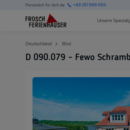
Persönlich für dich da:
+49 251 899 050
Hauptnavigation
Unsere Spezial
Deutsche Ostsee
Suchfeld
Deutschland
Binz
Polnische Ostsee
D 090.079 - Fewo Schram
Ferienhäuser am S
Alpen im Sommer
Skihütten & Chalet
Gruppenhäuser für