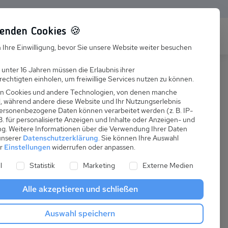
enden Cookies 🍪
s
Karriere
FAQ
 Ihre Einwilligung, bevor Sie unsere Website weiter besuchen
Jobs
 unter 16 Jahren müssen die Erlaubnis ihrer
echtigten einholen, um freiwillige Services nutzen zu können.
Suchen
Ausbildung
n Cookies und andere Technologien, von denen manche
nd, während andere diese Website und Ihr Nutzungserlebnis
ersonenbezogene Daten können verarbeitet werden (z. B. IP-
 B. für personalisierte Anzeigen und Inhalte oder Anzeigen- und
ng.
Weitere Informationen über die Verwendung Ihrer Daten
 unserer
Datenschutzerklärung
.
Sie können Ihre Auswahl
ab
er
Einstellungen
widerrufen oder anpassen.
:
45,00 €
ne Liste der Service-Gruppen, für die eine Einwilligung er
l
Statistik
Marketing
Externe Medien
pro Nacht
Alle akzeptieren und schließen
Anreise
Auswahl speichern