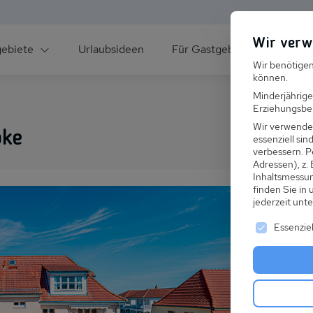
Wir verw
gebiete
Urlaubsideen
Für Gastgeber
Über un
Wir benötigen
können.
Minderjährige
Erziehungsber
Wir verwende
bke
essenziell si
verbessern.
P
Adressen), z.
ee
Inhaltsmessu
finden Sie in
jederzeit unt
Es folgt ei
Essenziel
s im Winter
 den Skiurlaub