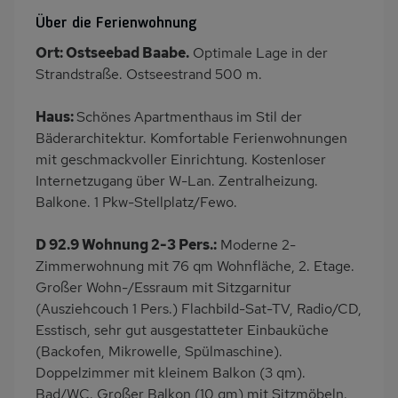
Heizung
Balkon/Loggia
Über die Ferienwohnung
PKW-Parkplatz
Dusche/WC
Ort: Ostseebad Baabe.
Optimale Lage in der
Küche
Herd (4 Kochfelder)
Strandstraße. Ostseestrand 500 m.
Backofen
Geschirrspülmaschine
Haus:
Schönes Apartmenthaus im Stil der
Kühlschrank
Mikrowelle
Bäderarchitektur. Komfortable Ferienwohnungen
Babybett
Kinderhochstuhl
mit geschmackvoller Einrichtung. Kostenloser
Fahrradabstellraum
Nichtraucher
Internetzugang über W-Lan. Zentralheizung.
Balkone. 1 Pkw-Stellplatz/Fewo.
Haustiere/Hund
Internet
verboten
D 92.9 Wohnung 2-3 Pers.:
Moderne 2-
Balkonmöbel
Carport
Zimmerwohnung mit 76 qm Wohnfläche, 2. Etage.
Kaffeemaschine
Strandnah
Großer Wohn-/Essraum mit Sitzgarnitur
(Ausziehcouch 1 Pers.) Flachbild-Sat-TV, Radio/CD,
Bettwäsche mietbar
Handtücher mietbar
Esstisch, sehr gut ausgestatteter Einbauküche
(Backofen, Mikrowelle, Spülmaschine).
Doppelzimmer mit kleinem Balkon (3 qm).
Bad/WC. Großer Balkon (10 qm) mit Sitzmöbeln.