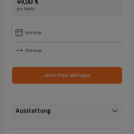
:
49,00 €
pro Nacht
Anreise
Abreise
Jetzt Preis abfragen
Ausstattung
WLAN
SAT-TV