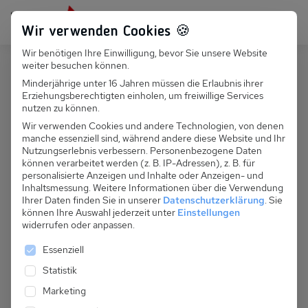
Persönlich für dich da:
+49 251 899 050
Wir verwenden Cookies 🍪
Wir benötigen Ihre Einwilligung, bevor Sie unsere Website
Suchfeld
weiter besuchen können.
Deutschland
Baabe
Minderjährige unter 16 Jahren müssen die Erlaubnis ihrer
Erziehungsberechtigten einholen, um freiwillige Services
Suchen
D 092.009 - Residenz Nicolai, Fewo
nutzen zu können.
7
Wir verwenden Cookies und andere Technologien, von denen
manche essenziell sind, während andere diese Website und Ihr
Nutzungserlebnis verbessern.
Personenbezogene Daten
können verarbeitet werden (z. B. IP-Adressen), z. B. für
personalisierte Anzeigen und Inhalte oder Anzeigen- und
Inhaltsmessung.
Weitere Informationen über die Verwendung
Ihrer Daten finden Sie in unserer
Datenschutzerklärung
.
Sie
können Ihre Auswahl jederzeit unter
Einstellungen
widerrufen oder anpassen.
Es folgt eine Liste der Service-Gruppen, für die eine 
Essenziell
Statistik
Marketing