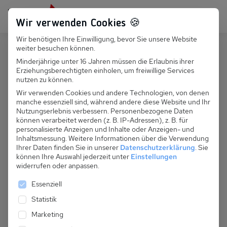
Persönlich für dich da:
+49 251 899 050
Wir verwenden Cookies 🍪
Wir benötigen Ihre Einwilligung, bevor Sie unsere Website
Suchfeld
weiter besuchen können.
Deutschland
Baabe
Minderjährige unter 16 Jahren müssen die Erlaubnis ihrer
Erziehungsberechtigten einholen, um freiwillige Services
Suchen
D 092.015 - Strandstr. 27, Fewo 4
nutzen zu können.
Wir verwenden Cookies und andere Technologien, von denen
manche essenziell sind, während andere diese Website und Ihr
Nutzungserlebnis verbessern.
Personenbezogene Daten
können verarbeitet werden (z. B. IP-Adressen), z. B. für
personalisierte Anzeigen und Inhalte oder Anzeigen- und
Inhaltsmessung.
Weitere Informationen über die Verwendung
Ihrer Daten finden Sie in unserer
Datenschutzerklärung
.
Sie
können Ihre Auswahl jederzeit unter
Einstellungen
widerrufen oder anpassen.
Es folgt eine Liste der Service-Gruppen, für die eine 
Essenziell
Statistik
Marketing