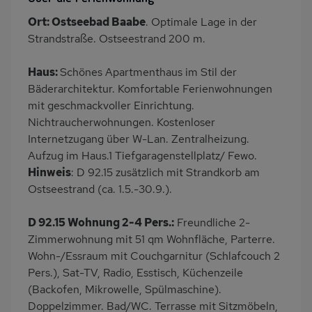
Fahrstuhl
Garten
Ort: Ostseebad Baabe
. Optimale Lage in der
Terrasse
PKW-Parkplatz
Strandstraße. Ostseestrand 200 m.
Eingezäuntes
Dusche/WC
Grundstück
Haus:
Schönes Apartmenthaus im Stil der
Bäderarchitektur. Komfortable Ferienwohnungen
Küche
Herd (4 Kochfelder)
mit geschmackvoller Einrichtung.
Backofen
Geschirrspülmaschine
Nichtraucherwohnungen. Kostenloser
Kühlschrank
Mikrowelle
Internetzugang über W-Lan. Zentralheizung.
Aufzug im Haus.1 Tiefgaragenstellplatz/ Fewo.
Babybett
Kinderhochstuhl
Hinweis
: D 92.15 zusätzlich mit Strandkorb am
Nichtraucher
Internet
Ostseestrand (ca. 1.5.-30.9.).
Terrassenmöbel
Kaffeemaschine
D 92.15 Wohnung 2-4 Pers.:
Freundliche 2-
Strandnah
Bettwäsche mietbar
Zimmerwohnung mit 51 qm Wohnfläche, Parterre.
Handtücher mietbar
Wohn-/Essraum mit Couchgarnitur (Schlafcouch 2
Pers.), Sat-TV, Radio, Esstisch, Küchenzeile
(Backofen, Mikrowelle, Spülmaschine).
Doppelzimmer. Bad/WC. Terrasse mit Sitzmöbeln,