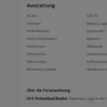
Ausstattung
WLAN
SAT-TV
Fahrstuhl
Balkon/Loggi
PKW-Parkplatz
Dusche/WC
Herd (4 Kochfelder)
Backofen
Kühlschrank
Mikrowelle
Nichtraucher
Haustiere/Hu
Balkonmöbel
Kaffeemasch
Bettwäsche mietbar
Handtücher m
Über die Ferienwohnung
Ort: Ostseebad Baabe
. Optimale Lage in der