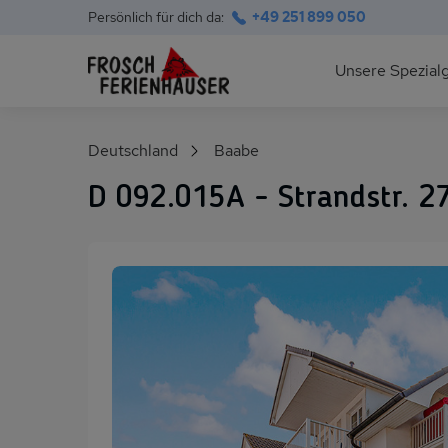
Persönlich für dich da:
+49 251 899 050
Hauptnavigation
Unsere Spezial
Deutsche Ostsee
Suchfeld
Deutschland
Baabe
Polnische Ostsee
D 092.015A - Strandstr. 2
Ferienhäuser am S
Alpen im Sommer
Skihütten & Chalet
Gruppenhäuser für