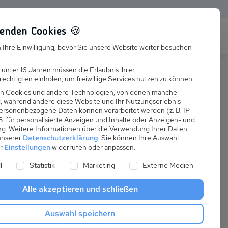
enden Cookies 🍪
s
Karriere
FAQ
 Ihre Einwilligung, bevor Sie unsere Website weiter besuchen
Jobs
 unter 16 Jahren müssen die Erlaubnis ihrer
echtigten einholen, um freiwillige Services nutzen zu können.
Suchen
Ausbildung
n Cookies und andere Technologien, von denen manche
nd, während andere diese Website und Ihr Nutzungserlebnis
ersonenbezogene Daten können verarbeitet werden (z. B. IP-
 B. für personalisierte Anzeigen und Inhalte oder Anzeigen- und
ng.
Weitere Informationen über die Verwendung Ihrer Daten
 unserer
Datenschutzerklärung
.
Sie können Ihre Auswahl
ab
er
Einstellungen
widerrufen oder anpassen.
:
60,00 €
ne Liste der Service-Gruppen, für die eine Einwilligung er
l
Statistik
Marketing
Externe Medien
pro Nacht
Alle akzeptieren und schließen
Anreise
Auswahl speichern