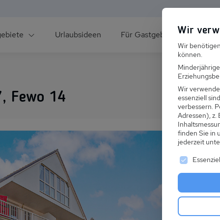
Wir verw
gebiete
Urlaubsideen
Für Gastgeber
Über un
Wir benötigen
können.
Minderjährige
Erziehungsber
Wir verwende
7, Fewo 14
essenziell si
verbessern.
P
Adressen), z.
ee
Inhaltsmessu
finden Sie in
jederzeit unt
Es folgt ei
Essenziel
s im Winter
 den Skiurlaub