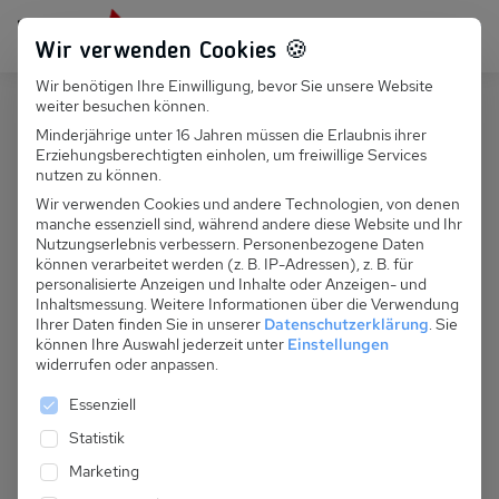
Persönlich für dich da:
+49 251 899 050
Wir verwenden Cookies 🍪
Wir benötigen Ihre Einwilligung, bevor Sie unsere Website
Suchfeld
weiter besuchen können.
Deutschland
Baabe
Minderjährige unter 16 Jahren müssen die Erlaubnis ihrer
Erziehungsberechtigten einholen, um freiwillige Services
Suchen
D 092.120 - Fewo Birkenallee
nutzen zu können.
Wir verwenden Cookies und andere Technologien, von denen
manche essenziell sind, während andere diese Website und Ihr
Nutzungserlebnis verbessern.
Personenbezogene Daten
können verarbeitet werden (z. B. IP-Adressen), z. B. für
personalisierte Anzeigen und Inhalte oder Anzeigen- und
Inhaltsmessung.
Weitere Informationen über die Verwendung
Ihrer Daten finden Sie in unserer
Datenschutzerklärung
.
Sie
können Ihre Auswahl jederzeit unter
Einstellungen
widerrufen oder anpassen.
Es folgt eine Liste der Service-Gruppen, für die eine 
Essenziell
Statistik
Marketing