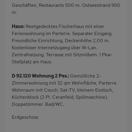
Herd (2 Platten)
Geschirrspülmaschine
Geschäften, Restaurants 500 m. Ostseestrand 950
m.
Kühlschrank
Ruhige Lage
Nichtraucher
Haustiere/Hund
Haus:
Reetgedecktes Fischerhaus mit einer
verboten
Ferienwohnung im Parterre. Separater Eingang.
Internet
Terrassenmöbel
Freundliche Einrichtung, Deckenhöhe 2,00 m.
Kostenloser Internetzugang über W-Lan.
Kaffeemaschine
Erdgeschoss
Zentralheizung. Terrasse mit Sitzmöbeln. 1 Pkw-
Nah an See
Bettwäsche mietbar
Stellplatz am Haus.
Handtücher mietbar
D 92.120 Wohnung 2 Pes.:
Gemütliche 2-
Zimmerwohnung mit 32 qm Wohnfläche, Parterre.
Wohnraum mit Couch, Sat-TV, kleinem Esstisch,
Küchenblock (2 Pl. Ceranfeld, Spülmaschine).
Doppelzimmer. Bad/WC.
Erdgeschoss