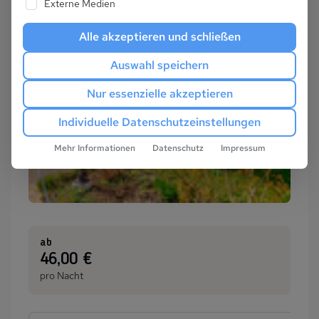
Externe Medien
Alle akzeptieren und schließen
Auswahl speichern
Nur essenzielle akzeptieren
Individuelle Datenschutzeinstellungen
Mehr Informationen
Datenschutz
Impressum
ab
:
46,00 €
pro Nacht