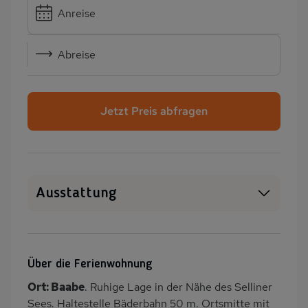
Anreise
Abreise
Jetzt Preis abfragen
Ausstattung
WLAN
SAT-TV
Heizung
Terrasse
Über die Ferienwohnung
PKW-Parkplatz
Reetdach
Ort: Baabe
. Ruhige Lage in der Nähe des Selliner
Dusche/WC
Küche
Sees. Haltestelle Bäderbahn 50 m. Ortsmitte mit