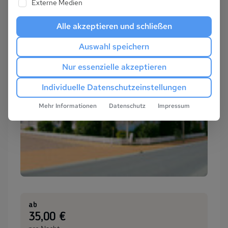
Externe Medien
Alle akzeptieren und schließen
Auswahl speichern
Nur essenzielle akzeptieren
Individuelle Datenschutzeinstellungen
Mehr Informationen
Datenschutz
Impressum
ab
:
35,00 €