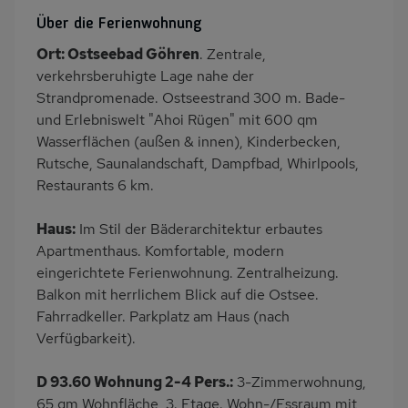
Balkon/Loggia
PKW-Parkplatz
Über die Ferienwohnung
Dusche/WC
Küche
Ort: Ostseebad Göhren
. Zentrale,
Herd (4 Kochfelder)
Backofen
verkehrsberuhigte Lage nahe der
Geschirrspülmaschine
Kühlschrank
Strandpromenade. Ostseestrand 300 m. Bade-
und Erlebniswelt "Ahoi Rügen" mit 600 qm
Mikrowelle
Meerblick/Seeblick
Wasserflächen (außen & innen), Kinderbecken,
Panoramablick
Babybett
Rutsche, Saunalandschaft, Dampfbad, Whirlpools,
Kinderhochstuhl
Nichtraucher
Restaurants 6 km.
Haustiere/Hund
Haus:
Im Stil der Bäderarchitektur erbautes
verboten
Apartmenthaus. Komfortable, modern
eingerichtete Ferienwohnung. Zentralheizung.
Balkon mit herrlichem Blick auf die Ostsee.
Fahrradkeller. Parkplatz am Haus (nach
Verfügbarkeit).
D 93.60 Wohnung 2-4 Pers.:
3-Zimmerwohnung,
65 qm Wohnfläche, 3. Etage. Wohn-/Essraum mit