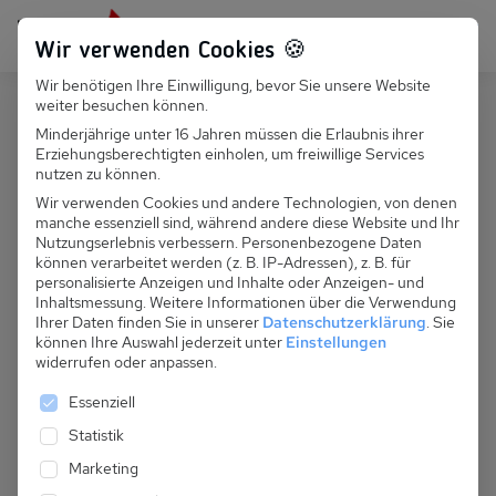
Persönlich für dich da:
+49 251 899 050
Wir verwenden Cookies 🍪
Wir benötigen Ihre Einwilligung, bevor Sie unsere Website
Suchfeld
weiter besuchen können.
Deutschland
Göhren
Minderjährige unter 16 Jahren müssen die Erlaubnis ihrer
Erziehungsberechtigten einholen, um freiwillige Services
Suchen
D 093.060 - Haus Nordstrand,
nutzen zu können.
Whg. 15
Wir verwenden Cookies und andere Technologien, von denen
manche essenziell sind, während andere diese Website und Ihr
Nutzungserlebnis verbessern.
Personenbezogene Daten
können verarbeitet werden (z. B. IP-Adressen), z. B. für
personalisierte Anzeigen und Inhalte oder Anzeigen- und
Inhaltsmessung.
Weitere Informationen über die Verwendung
Ihrer Daten finden Sie in unserer
Datenschutzerklärung
.
Sie
können Ihre Auswahl jederzeit unter
Einstellungen
widerrufen oder anpassen.
Es folgt eine Liste der Service-Gruppen, für die eine 
Essenziell
Statistik
Marketing