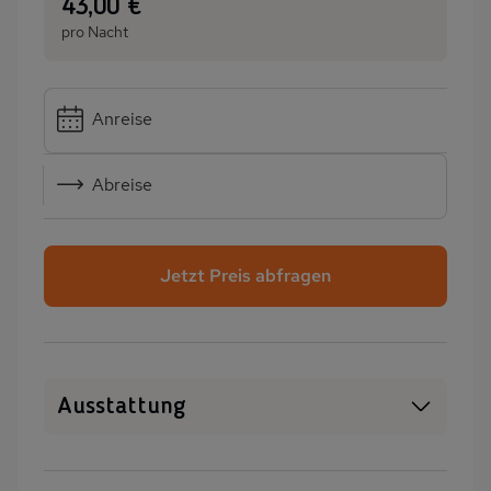
:
43,00 €
pro Nacht
Anreise
Abreise
Jetzt Preis abfragen
Ausstattung
SAT-TV
Heizung