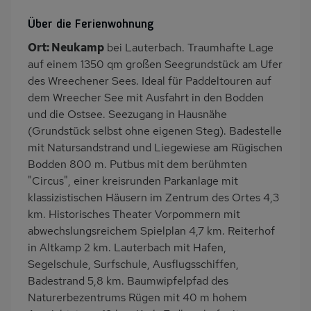
Heizung
Waschmaschine
Über die Ferienwohnung
Wäschetrockner
Garten
Ort: Neukamp
bei Lauterbach. Traumhafte Lage
Terrasse
PKW-Parkplatz
auf einem 1350 qm großen Seegrundstück am Ufer
Reetdach
Dusche/WC
des Wreechener Sees. Ideal für Paddeltouren auf
dem Wreecher See mit Ausfahrt in den Bodden
Küche
Herd (4 Kochfelder)
und die Ostsee. Seezugang in Hausnähe
Backofen
Geschirrspülmaschine
(Grundstück selbst ohne eigenen Steg). Badestelle
Kühlschrank
Mikrowelle
mit Natursandstrand und Liegewiese am Rügischen
Bodden 800 m. Putbus mit dem berühmten
Meerblick/Seeblick
Ruhige Lage
"Circus", einer kreisrunden Parkanlage mit
Babybett
Nichtraucher
klassizistischen Häusern im Zentrum des Ortes 4,3
Haustiere/Hund
Badewanne/WC
km. Historisches Theater Vorpommern mit
verboten
abwechslungsreichem Spielplan 4,7 km. Reiterhof
in Altkamp 2 km. Lauterbach mit Hafen,
freistehend
Terrassenmöbel
Segelschule, Surfschule, Ausflugsschiffen,
Zusätzliches Badezimmer
Kaffeemaschine
Badestrand 5,8 km. Baumwipfelpfad des
Nah an See
Bettwäsche mietbar
Naturerbezentrums Rügen mit 40 m hohem