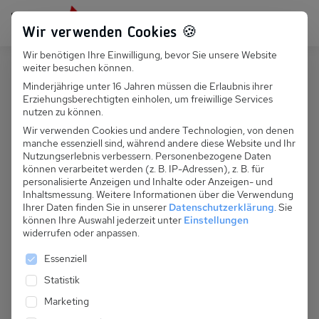
Persönlich für dich da:
+49 251 899 050
Wir verwenden Cookies 🍪
Wir benötigen Ihre Einwilligung, bevor Sie unsere Website
Suchfeld
weiter besuchen können.
Deutschland
Neukamp
Minderjährige unter 16 Jahren müssen die Erlaubnis ihrer
Erziehungsberechtigten einholen, um freiwillige Services
Suchen
D 103.001 - Ferienhaus Seiler
nutzen zu können.
Wir verwenden Cookies und andere Technologien, von denen
manche essenziell sind, während andere diese Website und Ihr
Nutzungserlebnis verbessern.
Personenbezogene Daten
können verarbeitet werden (z. B. IP-Adressen), z. B. für
personalisierte Anzeigen und Inhalte oder Anzeigen- und
Inhaltsmessung.
Weitere Informationen über die Verwendung
Ihrer Daten finden Sie in unserer
Datenschutzerklärung
.
Sie
können Ihre Auswahl jederzeit unter
Einstellungen
widerrufen oder anpassen.
Es folgt eine Liste der Service-Gruppen, für die eine 
Essenziell
Statistik
Marketing