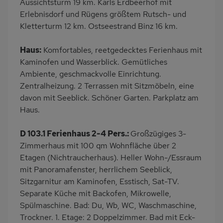
Aussichtsturm 19 km. Karls Erdbeerhof mit
Handtücher mietbar
Erlebnisdorf und Rügens größtem Rutsch- und
Kletterturm 12 km. Ostseestrand Binz 16 km.
Haus:
Komfortables, reetgedecktes Ferienhaus mit
Kaminofen und Wasserblick. Gemütliches
Ambiente, geschmackvolle Einrichtung.
Zentralheizung. 2 Terrassen mit Sitzmöbeln, eine
davon mit Seeblick. Schöner Garten. Parkplatz am
Haus.
D 103.1 Ferienhaus 2-4 Pers.:
Großzügiges 3-
Zimmerhaus mit 100 qm Wohnfläche über 2
Etagen (Nichtraucherhaus). Heller Wohn-/Essraum
mit Panoramafenster, herrlichem Seeblick,
Sitzgarnitur am Kaminofen, Esstisch, Sat-TV.
Separate Küche mit Backofen, Mikrowelle,
Spülmaschine. Bad: Du, Wb, WC, Waschmaschine,
Trockner. 1. Etage: 2 Doppelzimmer. Bad mit Eck-