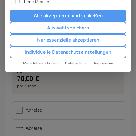
Externe Medien
Alle akzeptieren und schließen
Auswahl speichern
Nur essenzielle akzeptieren
Individuelle Datenschutzeinstellungen
Mehr Informationen
Datenschutz
Impressum
ab
:
70,00 €
pro Nacht
Anreise
Abreise