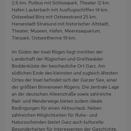
Herd (4 Kochfelder)
Backofen
2,6 km. Putbus mit Schlosspark, Theater 12 km.
Hafen Lauterbach mit Ausflugsschiffen 14 km.
Geschirrspülmaschine
Kühlschrank
Ostseebad Binz mit Ostseestrand 25 km.
Mikrowelle
Ruhige Lage
Hansestadt Stralsund mit historischer Altstadt,
Fahrradabstellraum
Nichtraucher
Theater, Museen, Hafen, Meeresaquarium,
Tierpark, Ostseetherme 19 km.
Internet
Terrassenmöbel
Kaffeemaschine
Bettwäsche inklusive
Im Süden der Insel Rügen liegt inmitten der
Handtücher inklusive
Landschaft der Rügischen und Greifswalder
Boddenküste der beschauliche Ort Garz. Am
südlichen Ende des kleinsten und zugleich ältesten
Ortes der Insel befindet sich der Garzer See, einer
der größten Binnenseen Rügens. Die zentrale Lage
an der deutschen Alleenstraße sowie zahlreiche
Rad- und Wanderwege bieten zudem ideale
Bedingungen für einen Aktivurlaub. Neben
zahlreichen Möglichkeiten für Ruhe- und
Natursuchenden bietet Garz auch kulturelle
Besonderheiten für Interessenten der Geschichte.