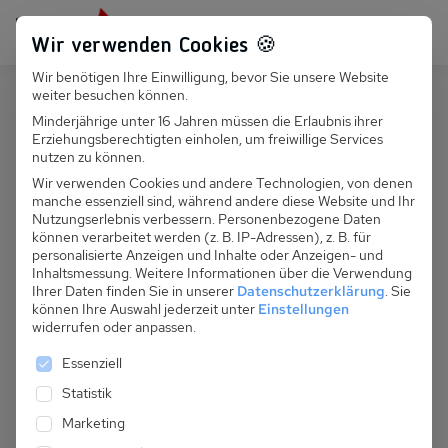
Persönlich für dich da:
+49 251 899 050
Wir verwenden Cookies 🍪
Wir benötigen Ihre Einwilligung, bevor Sie unsere Website
Suchfeld
weiter besuchen können.
Deutschland
Garz
Minderjährige unter 16 Jahren müssen die Erlaubnis ihrer
Erziehungsberechtigten einholen, um freiwillige Services
Suchen
D 105.140 - Wohnloft Rosengarten
nutzen zu können.
Wir verwenden Cookies und andere Technologien, von denen
manche essenziell sind, während andere diese Website und Ihr
Nutzungserlebnis verbessern.
Personenbezogene Daten
können verarbeitet werden (z. B. IP-Adressen), z. B. für
personalisierte Anzeigen und Inhalte oder Anzeigen- und
Inhaltsmessung.
Weitere Informationen über die Verwendung
Ihrer Daten finden Sie in unserer
Datenschutzerklärung
.
Sie
können Ihre Auswahl jederzeit unter
Einstellungen
widerrufen oder anpassen.
Es folgt eine Liste der Service-Gruppen, für die eine 
Essenziell
Statistik
Marketing