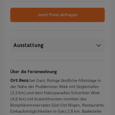
Jetzt Preis abfragen
Ausstattung
Haustiere erlaubt
WLAN
SAT-TV
Kamin/Kaminofen
Über die Ferienwohnung
Heizung
Waschmaschine
Ort: Renz
bei Garz. Ruhige ländliche Alleinlage in
Wäschetrockner
Garten
der Nähe der Puddeminer Wiek mit Seglerhafen
Terrasse
Strandkorb am Objekt
(3,3 km) und dem Naturparadies Schoritzer Wiek
(4,6 km) mit Kranichhorsten inmitten des
PKW-Parkplatz
Reetdach
Biosphärenreservates Süd-Ost Rügen. Restaurants,
Dusche/WC
Küche
Einkaufsmöglichkeiten in Garz 2,8 km. Badestelle