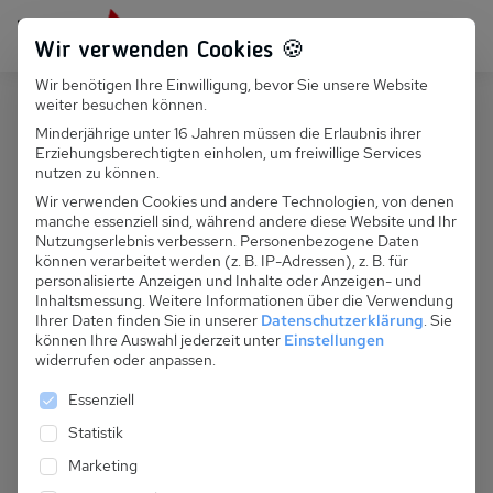
Persönlich für dich da:
+49 251 899 050
Wir verwenden Cookies 🍪
Wir benötigen Ihre Einwilligung, bevor Sie unsere Website
Suchfeld
weiter besuchen können.
Deutschland
Glowe
Minderjährige unter 16 Jahren müssen die Erlaubnis ihrer
Erziehungsberechtigten einholen, um freiwillige Services
Suchen
D 120.006B - Ferienhaus Frost
nutzen zu können.
Wir verwenden Cookies und andere Technologien, von denen
manche essenziell sind, während andere diese Website und Ihr
Nutzungserlebnis verbessern.
Personenbezogene Daten
können verarbeitet werden (z. B. IP-Adressen), z. B. für
personalisierte Anzeigen und Inhalte oder Anzeigen- und
Inhaltsmessung.
Weitere Informationen über die Verwendung
Ihrer Daten finden Sie in unserer
Datenschutzerklärung
.
Sie
können Ihre Auswahl jederzeit unter
Einstellungen
widerrufen oder anpassen.
Es folgt eine Liste der Service-Gruppen, für die eine 
Essenziell
Statistik
Marketing