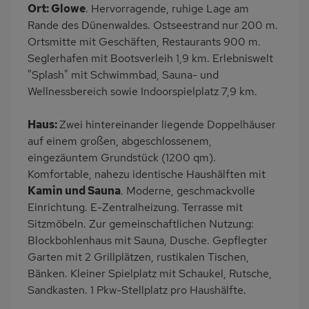
Ort: Glowe
. Hervorragende, ruhige Lage am
Terrasse
Grill
Rande des Dünenwaldes. Ostseestrand nur 200 m.
Kinderspielplatz
PKW-Parkplatz
Ortsmitte mit Geschäften, Restaurants 900 m.
Seglerhafen mit Bootsverleih 1,9 km. Erlebniswelt
Eingezäuntes
Dusche/WC
"Splash" mit Schwimmbad, Sauna- und
Grundstück
Wellnessbereich sowie Indoorspielplatz 7,9 km.
Küche
Herd (4 Kochfelder)
Backofen
Geschirrspülmaschine
Haus:
Zwei hintereinander liegende Doppelhäuser
auf einem großen, abgeschlossenem,
Kühlschrank
Ruhige Lage
eingezäuntem Grundstück (1200 qm).
Nichtraucher
Terrassenmöbel
Komfortable, nahezu identische Haushälften mit
Strandnah
Bettwäsche mietbar
Kamin und Sauna
. Moderne, geschmackvolle
Einrichtung. E-Zentralheizung. Terrasse mit
Handtücher mietbar
Sitzmöbeln. Zur gemeinschaftlichen Nutzung:
Blockbohlenhaus mit Sauna, Dusche. Gepflegter
Garten mit 2 Grillplätzen, rustikalen Tischen,
Bänken. Kleiner Spielplatz mit Schaukel, Rutsche,
Sandkasten. 1 Pkw-Stellplatz pro Haushälfte.