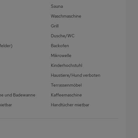
Sauna
Waschmaschine
Grill
Dusche/WC
felder)
Backofen
Mikrowelle
Kinderhochstuhl
Haustiere/Hund verboten
Terrassenmöbel
che und Badewanne
Kaffeemaschine
ietbar
Handtücher mietbar