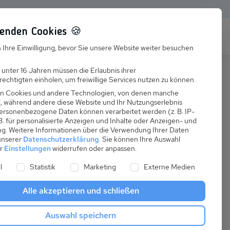
enden Cookies 🍪
s
Karriere
FAQ
 Ihre Einwilligung, bevor Sie unsere Website weiter besuchen
Jobs
 unter 16 Jahren müssen die Erlaubnis ihrer
echtigten einholen, um freiwillige Services nutzen zu können.
Suchen
Ausbildung
n Cookies und andere Technologien, von denen manche
nd, während andere diese Website und Ihr Nutzungserlebnis
ersonenbezogene Daten können verarbeitet werden (z. B. IP-
 B. für personalisierte Anzeigen und Inhalte oder Anzeigen- und
ng.
Weitere Informationen über die Verwendung Ihrer Daten
 unserer
Datenschutzerklärung
.
Sie können Ihre Auswahl
ab
er
Einstellungen
widerrufen oder anpassen.
:
90,00 €
ne Liste der Service-Gruppen, für die eine Einwilligung er
l
Statistik
Marketing
Externe Medien
pro Nacht
Alle akzeptieren und schließen
Anreise
Auswahl speichern