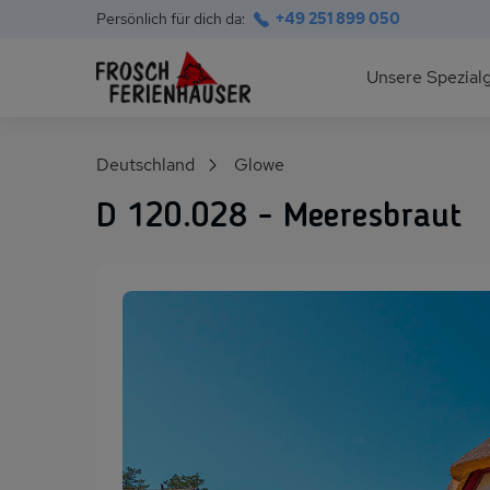
Persönlich für dich da:
+49 251 899 050
Hauptnavigation
Unsere Spezial
Deutsche Ostsee
Suchfeld
Deutschland
Glowe
Polnische Ostsee
D 120.028 - Meeresbraut
Ferienhäuser am S
Alpen im Sommer
Skihütten & Chalet
Gruppenhäuser für