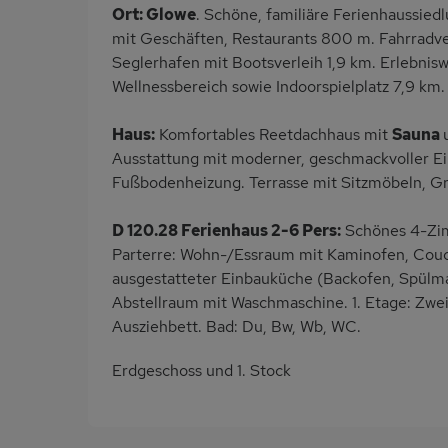
Ort: Glowe
. Schöne, familiäre Ferienhaussie
mit Geschäften, Restaurants 800 m. Fahrradver
Seglerhafen mit Bootsverleih 1,9 km. Erlebni
Wellnessbereich sowie Indoorspielplatz 7,9 km
Haus:
Komfortables Reetdachhaus mit
Sauna
Ausstattung mit moderner, geschmackvoller Ein
Fußbodenheizung. Terrasse mit Sitzmöbeln, Gri
D 120.28 Ferienhaus 2-6 Pers:
Schönes 4-Zim
Parterre: Wohn-/Essraum mit Kaminofen, Couchg
ausgestatteter Einbauküche (Backofen, Spülma
Abstellraum mit Waschmaschine. 1. Etage: Zwe
Ausziehbett. Bad: Du, Bw, Wb, WC.
Erdgeschoss und 1. Stock