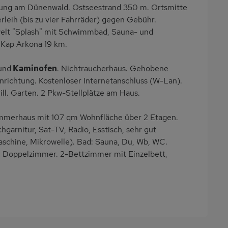
dlung am Dünenwald. Ostseestrand 350 m. Ortsmitte
leih (bis zu vier Fahrräder) gegen Gebühr.
swelt "Splash" mit Schwimmbad, Sauna- und
. Kap Arkona 19 km.
und
Kaminofen
. Nichtraucherhaus. Gehobene
richtung. Kostenloser Internetanschluss (W-Lan).
ll. Garten. 2 Pkw-Stellplätze am Haus.
merhaus mit 107 qm Wohnfläche über 2 Etagen.
arnitur, Sat-TV, Radio, Esstisch, sehr gut
schine, Mikrowelle). Bad: Sauna, Du, Wb, WC.
i Doppelzimmer. 2-Bettzimmer mit Einzelbett,