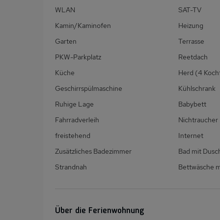
WLAN
SAT-TV
Kamin/Kaminofen
Heizung
Garten
Terrasse
PKW-Parkplatz
Reetdach
Küche
Herd (4 Koch
Geschirrspülmaschine
Kühlschrank
Ruhige Lage
Babybett
Fahrradverleih
Nichtraucher
freistehend
Internet
Zusätzliches Badezimmer
Bad mit Dus
Strandnah
Bettwäsche m
Über die Ferienwohnung