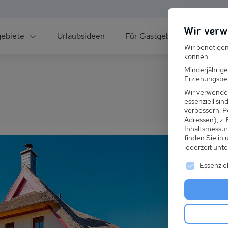
Wir verw
gebiete
Urlaubsideen
Für Gastgeber
Über un
Wir benötigen
können.
Minderjährige
Erziehungsber
Wir verwende
essenziell si
verbessern.
P
Adressen), z.
ee
Inhaltsmessu
finden Sie in
jederzeit unt
Es folgt ei
Essenziel
s im Winter
 den Skiurlaub