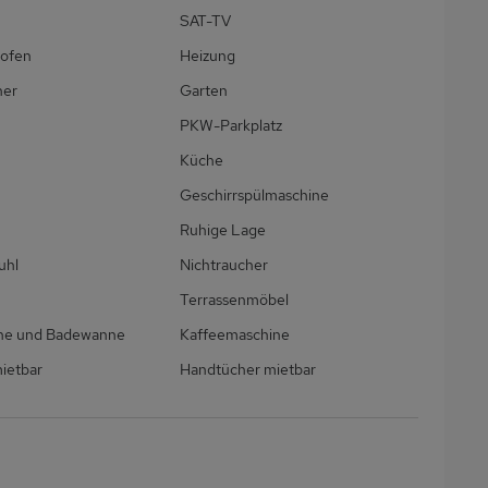
SAT-TV
ofen
Heizung
ner
Garten
PKW-Parkplatz
Küche
Geschirrspülmaschine
Ruhige Lage
uhl
Nichtraucher
Terrassenmöbel
che und Badewanne
Kaffeemaschine
ietbar
Handtücher mietbar