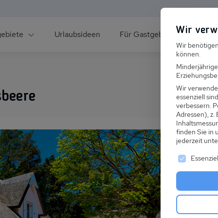
Wir verw
gebiete
Urlaubsideen
Für Gastgeber
Über un
Wir benötigen
können.
Minderjährige
Erziehungsber
Wir verwende
sbeere
essenziell si
verbessern.
P
Adressen), z.
ee
Inhaltsmessu
finden Sie in
jederzeit unt
Es folgt ei
Essenziel
s im Winter
 den Skiurlaub