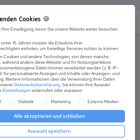
enden Cookies 🍪
s
Karriere
FAQ
 Ihre Einwilligung, bevor Sie unsere Website weiter besuchen
Jobs
 unter 16 Jahren müssen die Erlaubnis ihrer
echtigten einholen, um freiwillige Services nutzen zu können.
Suchen
Ausbildung
n Cookies und andere Technologien, von denen manche
nd, während andere diese Website und Ihr Nutzungserlebnis
ersonenbezogene Daten können verarbeitet werden (z. B. IP-
 B. für personalisierte Anzeigen und Inhalte oder Anzeigen- und
ng.
Weitere Informationen über die Verwendung Ihrer Daten
 unserer
Datenschutzerklärung
.
Sie können Ihre Auswahl
ab
er
Einstellungen
widerrufen oder anpassen.
:
77,00 €
ne Liste der Service-Gruppen, für die eine Einwilligung er
l
Statistik
Marketing
Externe Medien
pro Nacht
Alle akzeptieren und schließen
Anreise
Auswahl speichern