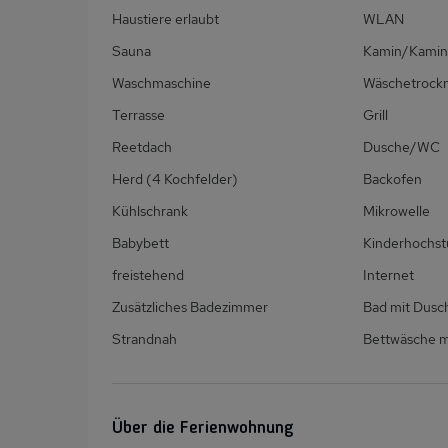
Haustiere erlaubt
WLAN
Sauna
Kamin/Kamin
Waschmaschine
Wäschetrock
Terrasse
Grill
Reetdach
Dusche/WC
Herd (4 Kochfelder)
Backofen
Kühlschrank
Mikrowelle
Babybett
Kinderhochst
freistehend
Internet
Zusätzliches Badezimmer
Bad mit Dus
Strandnah
Bettwäsche m
Über die Ferienwohnung