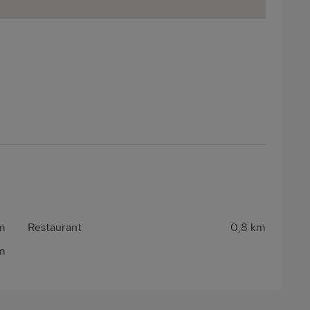
m
Restaurant
0,8 km
m