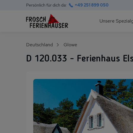
Persönlich für dich da:
+49 251 899 050
Hauptnavigation
Unsere Spezial
Deutsche Ostsee
Suchfeld
Deutschland
Glowe
Polnische Ostsee
D 120.033 - Ferienhaus El
Ferienhäuser am S
Alpen im Sommer
Skihütten & Chalet
Gruppenhäuser für