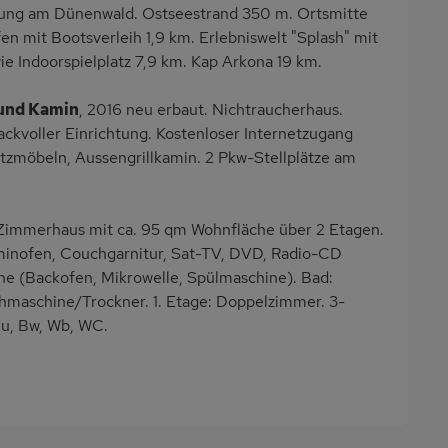
dlung am Dünenwald. Ostseestrand 350 m. Ortsmitte
n mit Bootsverleih 1,9 km. Erlebniswelt "Splash" mit
 Indoorspielplatz 7,9 km. Kap Arkona 19 km.
und Kamin
, 2016 neu erbaut. Nichtraucherhaus.
kvoller Einrichtung. Kostenloser Internetzugang
tzmöbeln, Aussengrillkamin. 2 Pkw-Stellplätze am
Zimmerhaus mit ca. 95 qm Wohnfläche über 2 Etagen.
inofen, Couchgarnitur, Sat-TV, DVD, Radio-CD
he (Backofen, Mikrowelle, Spülmaschine). Bad:
hmaschine/Trockner. 1. Etage: Doppelzimmer. 3-
Du, Bw, Wb, WC.