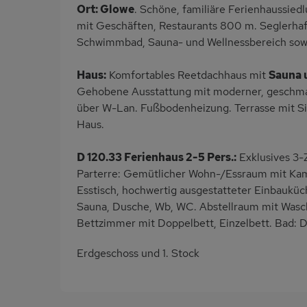
Ort: Glowe
. Schöne, familiäre Ferienhaussie
mit Geschäften, Restaurants 800 m. Seglerhafe
Schwimmbad, Sauna- und Wellnessbereich sowie
Haus:
Komfortables Reetdachhaus mit
Sauna 
Gehobene Ausstattung mit moderner, geschmac
über W-Lan. Fußbodenheizung. Terrasse mit Si
Haus.
D 120.33 Ferienhaus 2-5 Pers.:
Exklusives 3-
Parterre: Gemütlicher Wohn-/Essraum mit Kam
Esstisch, hochwertig ausgestatteter Einbauküc
Sauna, Dusche, Wb, WC. Abstellraum mit Wasc
Bettzimmer mit Doppelbett, Einzelbett. Bad: 
Erdgeschoss und 1. Stock