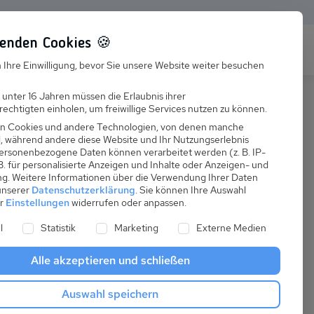
enden Cookies 🍪
s
Karriere
FAQ
 Ihre Einwilligung, bevor Sie unsere Website weiter besuchen
Jobs
 unter 16 Jahren müssen die Erlaubnis ihrer
echtigten einholen, um freiwillige Services nutzen zu können.
Suchen
Ausbildung
n Cookies und andere Technologien, von denen manche
nd, während andere diese Website und Ihr Nutzungserlebnis
ersonenbezogene Daten können verarbeitet werden (z. B. IP-
 B. für personalisierte Anzeigen und Inhalte oder Anzeigen- und
ng.
Weitere Informationen über die Verwendung Ihrer Daten
 unserer
Datenschutzerklärung
.
Sie können Ihre Auswahl
ab
er
Einstellungen
widerrufen oder anpassen.
:
57,00 €
ne Liste der Service-Gruppen, für die eine Einwilligung er
l
Statistik
Marketing
Externe Medien
pro Nacht
Alle akzeptieren und schließen
Anreise
Auswahl speichern