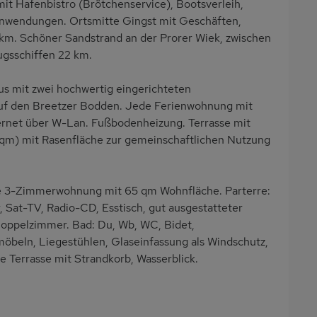
it Hafenbistro (Brötchenservice), Bootsverleih,
sanwendungen. Ortsmitte Gingst mit Geschäften,
km. Schöner Sandstrand an der Prorer Wiek, zwischen
ugsschiffen 22 km.
s mit zwei hochwertig eingerichteten
auf den Breetzer Bodden. Jede Ferienwohnung mit
ternet über W-Lan. Fußbodenheizung. Terrasse mit
 qm) mit Rasenfläche zur gemeinschaftlichen Nutzung
3-Zimmerwohnung mit 65 qm Wohnfläche. Parterre:
Sat-TV, Radio-CD, Esstisch, gut ausgestatteter
Doppelzimmer. Bad: Du, Wb, WC, Bidet,
öbeln, Liegestühlen, Glaseinfassung als Windschutz,
e Terrasse mit Strandkorb, Wasserblick.