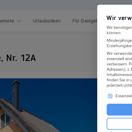
Wir verw
gebiete
Urlaubsideen
Für Gastgeber
Über un
Wir benötigen
können.
Minderjährige
Erziehungsber
Wir verwende
, Nr. 12A
essenziell si
verbessern.
P
Adressen), z.
ee
Inhaltsmessu
finden Sie in
jederzeit unt
Es folgt ei
Essenziel
s im Winter
 den Skiurlaub