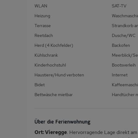
WLAN
SAT-TV
Heizung
Waschmaschi
Terrasse
Strandkorb a
Reetdach
Dusche/WC
Herd (4 Kochfelder)
Backofen
Kühlschrank
Meerblick/Se
Kinderhochstuhl
Bootsverleih
Haustiere/Hund verboten
Internet
Bidet
Kaffeemasch
Bettwäsche mietbar
Handtücher m
Über die Ferienwohnung
Ort: Vieregge
. Hervorragende Lage direkt am