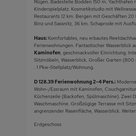
Rügen. Badestelle Bodden 150 m. Yachthafen m
Kinderspielplatz. Kosmetikstudio mit Wellnes
Restaurants 12 km. Bergen mit Geschäften 20 
Binz und Sassnitz, 36 km. Schaprode mit Ausfl
Haus:
Komfortables, neu erbautes Reetdachhau
Ferienwohnungen. Fantastischer Wasserblick 
Kaminofen
, geschmackvoller Einrichtung. In
Sitzmöbeln, Wasserblick. Großer Garten (800
. 1 Pkw-Stellplatz/Wohnung.
D 128.39 Ferienwohnung 2-4 Pers.:
Moderne 
Wohn-/Essraum mit Kaminofen, Couchgarnitur, 
Küchenzeile (Backofen, Spülmaschine). Zwei 
Waschmaschine. Großzügige Terrasse mit Sitzm
angrenzender Rasenfläche, Wasserblick. Weiter
Erdgeschoss