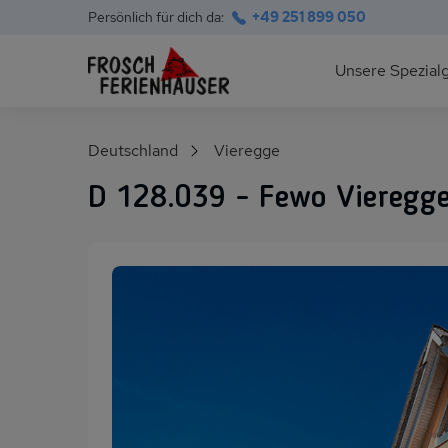
Persönlich für dich da:
+49 251 899 050
Hauptnavigation
Unsere Spezial
Deutsche Ostsee
Suchfeld
Deutschland
Vieregge
Polnische Ostsee
D 128.039 - Fewo Vieregge
Ferienhäuser am S
Alpen im Sommer
Skihütten & Chalet
Gruppenhäuser für