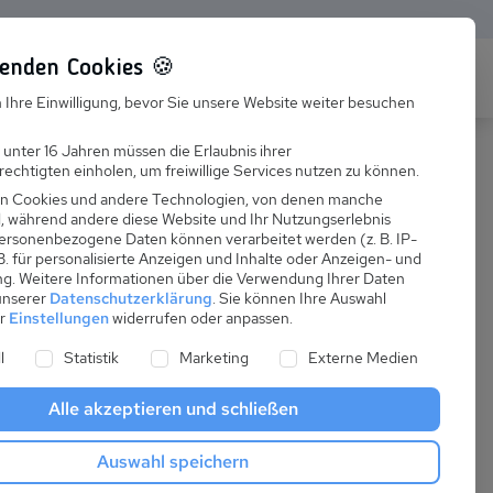
enden Cookies 🍪
s
s
Karriere
Karriere
FAQ
FAQ
 Ihre Einwilligung, bevor Sie unsere Website weiter besuchen
Jobs
Jobs
 unter 16 Jahren müssen die Erlaubnis ihrer
echtigten einholen, um freiwillige Services nutzen zu können.
Suchen
Suchen
Ausbildung
Ausbildung
n Cookies und andere Technologien, von denen manche
nd, während andere diese Website und Ihr Nutzungserlebnis
ersonenbezogene Daten können verarbeitet werden (z. B. IP-
 B. für personalisierte Anzeigen und Inhalte oder Anzeigen- und
ter!
ng.
Weitere Informationen über die Verwendung Ihrer Daten
 unserer
Datenschutzerklärung
.
Sie können Ihre Auswahl
er
Einstellungen
widerrufen oder anpassen.
artseite geht die Suche
ne Liste der Service-Gruppen, für die eine Einwilligung er
l
Statistik
Marketing
Externe Medien
Alle akzeptieren und schließen
Auswahl speichern