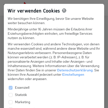
Persönlich für dich da:
+49 251 899 050
Wir verwenden Cookies 🍪
Wir benötigen Ihre Einwilligung, bevor Sie unsere Website
Suchfeld
weiter besuchen können.
Deutschland
Börgerende
Minderjährige unter 16 Jahren müssen die Erlaubnis ihrer
Erziehungsberechtigten einholen, um freiwillige Services
Suchen
D 129.631 - Ferienhaus Lönnies
nutzen zu können.
Wir verwenden Cookies und andere Technologien, von denen
manche essenziell sind, während andere diese Website und Ihr
Nutzungserlebnis verbessern.
Personenbezogene Daten
können verarbeitet werden (z. B. IP-Adressen), z. B. für
personalisierte Anzeigen und Inhalte oder Anzeigen- und
Inhaltsmessung.
Weitere Informationen über die Verwendung
Ihrer Daten finden Sie in unserer
Datenschutzerklärung
.
Sie
können Ihre Auswahl jederzeit unter
Einstellungen
widerrufen oder anpassen.
Es folgt eine Liste der Service-Gruppen, für die eine 
Essenziell
Statistik
Marketing