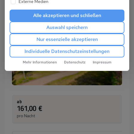
Externe Medien
Alle akzeptieren und schließen
Auswahl speichern
Nur essenzielle akzeptieren
Individuelle Datenschutzeinstellungen
Mehr Informationen
Datenschutz
Impressum
ab
:
161,00 €
pro Nacht