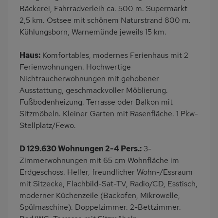
Backofen
Geschirrspülmaschine
Bäckerei, Fahrradverleih ca. 500 m. Supermarkt
2,5 km. Ostsee mit schönem Naturstrand 800 m.
Kühlschrank
Mikrowelle
Kühlungsborn, Warnemünde jeweils 15 km.
Nichtraucher
Haustiere/Hund
verboten
Haus:
Komfortables, modernes Ferienhaus mit 2
Ferienwohnungen. Hochwertige
Nichtraucherwohnungen mit gehobener
Ausstattung, geschmackvoller Möblierung.
Fußbodenheizung. Terrasse oder Balkon mit
Sitzmöbeln. Kleiner Garten mit Rasenfläche. 1 Pkw-
Stellplatz/Fewo.
D 129.630 Wohnungen 2-4 Pers.:
3-
Zimmerwohnungen mit 65 qm Wohnfläche im
Erdgeschoss. Heller, freundlicher Wohn-/Essraum
mit Sitzecke, Flachbild-Sat-TV, Radio/CD, Esstisch,
moderner Küchenzeile (Backofen, Mikrowelle,
Spülmaschine). Doppelzimmer. 2-Bettzimmer.