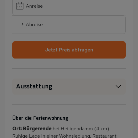
Anreise
Abreise
Jetzt Preis abfragen
Ausstattung
SAT-TV
Heizung
Garten
Terrasse
Über die Ferienwohnung
Balkon/Loggia
PKW-Parkplatz
Ort: Börgerende
bei Heiligendamm (4 km).
Küche
Herd (4 Kochfelder)
Ruhige Lage in einer Wohnsiedlung. Restaurant,