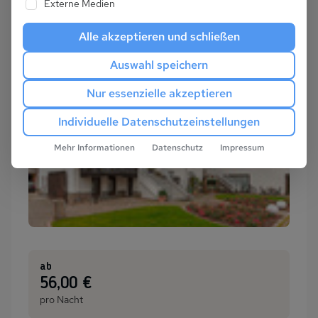
Externe Medien
Alle akzeptieren und schließen
Auswahl speichern
Nur essenzielle akzeptieren
Individuelle Datenschutzeinstellungen
Mehr Informationen
Datenschutz
Impressum
ab
:
56,00 €
pro Nacht