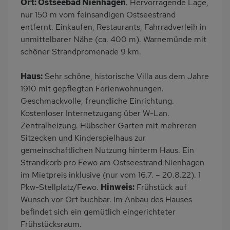
Ort: Ostseebad Nienhagen
. Hervorragende Lage,
Küche
Herd (2 Platten)
nur 150 m vom feinsandigen Ostseestrand
Backofen
Kühlschrank
entfernt. Einkaufen, Restaurants, Fahrradverleih in
unmittelbarer Nähe (ca. 400 m). Warnemünde mit
Babybett
Kinderhochstuhl
schöner Strandpromenade 9 km.
Fahrradverleih
Nichtraucher
Frühstück möglich
Haustiere/Hund
Haus:
Sehr schöne, historische Villa aus dem Jahre
verboten
1910 mit gepflegten Ferienwohnungen.
Geschmackvolle, freundliche Einrichtung.
Bettwäsche mietbar
Handtücher mietbar
Kostenloser Internetzugang über W-Lan.
Zentralheizung. Hübscher Garten mit mehreren
Sitzecken und Kinderspielhaus zur
gemeinschaftlichen Nutzung hinterm Haus. Ein
Strandkorb pro Fewo am Ostseestrand Nienhagen
im Mietpreis inklusive (nur vom 16.7. – 20.8.22). 1
Pkw-Stellplatz/Fewo.
Hinweis:
Frühstück auf
Wunsch vor Ort buchbar. Im Anbau des Hauses
befindet sich ein gemütlich eingerichteter
Frühstücksraum.