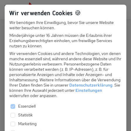
Persönlich für dich da:
+49 251 899 050
Wir verwenden Cookies 🍪
Wir benötigen Ihre Einwilligung, bevor Sie unsere Website
Suchfeld
weiter besuchen können.
Deutschland
Nienhagen
Minderjährige unter 16 Jahren müssen die Erlaubnis ihrer
Erziehungsberechtigten einholen, um freiwillige Services
Suchen
D 129.741 - Villa Erika, FW
nutzen zu können.
Romantika, Nr. 2
Wir verwenden Cookies und andere Technologien, von denen
manche essenziell sind, während andere diese Website und Ihr
Nutzungserlebnis verbessern.
Personenbezogene Daten
können verarbeitet werden (z. B. IP-Adressen), z. B. für
personalisierte Anzeigen und Inhalte oder Anzeigen- und
Inhaltsmessung.
Weitere Informationen über die Verwendung
Ihrer Daten finden Sie in unserer
Datenschutzerklärung
.
Sie
können Ihre Auswahl jederzeit unter
Einstellungen
widerrufen oder anpassen.
Es folgt eine Liste der Service-Gruppen, für die eine 
Essenziell
Statistik
Marketing