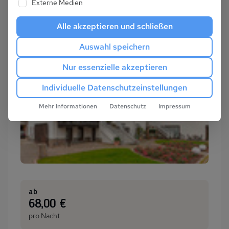
Externe Medien
Alle akzeptieren und schließen
Auswahl speichern
Nur essenzielle akzeptieren
Individuelle Datenschutzeinstellungen
Mehr Informationen
Datenschutz
Impressum
ab
:
68,00 €
pro Nacht