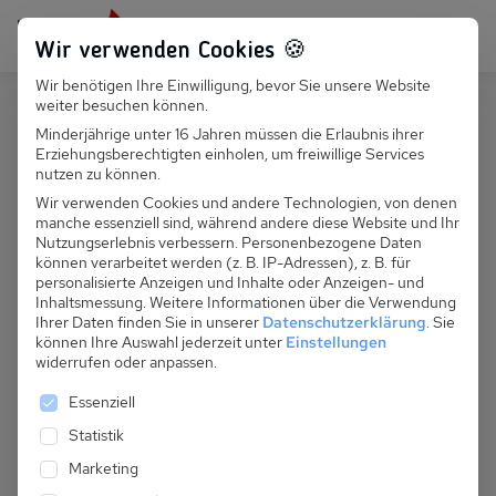
Persönlich für dich da:
+49 251 899 050
Wir verwenden Cookies 🍪
Wir benötigen Ihre Einwilligung, bevor Sie unsere Website
Suchfeld
weiter besuchen können.
Deutschland
Nienhagen
Minderjährige unter 16 Jahren müssen die Erlaubnis ihrer
Erziehungsberechtigten einholen, um freiwillige Services
Suchen
D 129.742 - Villa Erika, FW
nutzen zu können.
Toskana, Nr. 5
Wir verwenden Cookies und andere Technologien, von denen
manche essenziell sind, während andere diese Website und Ihr
Nutzungserlebnis verbessern.
Personenbezogene Daten
können verarbeitet werden (z. B. IP-Adressen), z. B. für
personalisierte Anzeigen und Inhalte oder Anzeigen- und
Inhaltsmessung.
Weitere Informationen über die Verwendung
Ihrer Daten finden Sie in unserer
Datenschutzerklärung
.
Sie
können Ihre Auswahl jederzeit unter
Einstellungen
widerrufen oder anpassen.
Es folgt eine Liste der Service-Gruppen, für die eine 
Essenziell
Statistik
Marketing