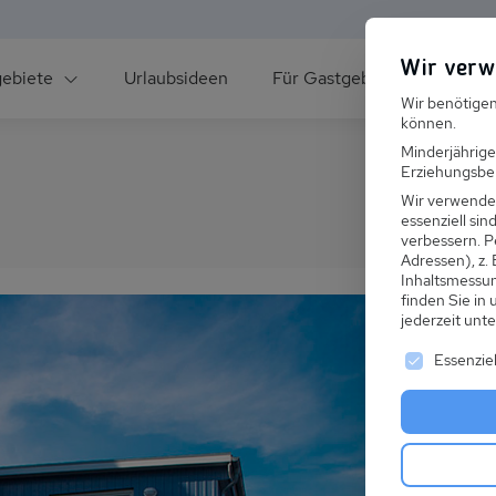
Wir verw
gebiete
Urlaubsideen
Für Gastgeber
Über un
Wir benötigen
können.
Minderjährige
Erziehungsber
Wir verwende
essenziell si
verbessern.
P
Adressen), z.
ee
Inhaltsmessu
finden Sie in
jederzeit unt
Es folgt ei
Essenziel
s im Winter
 den Skiurlaub