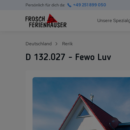
Persönlich für dich da:
+49 251 899 050
Hauptnavigation
Unsere Spezial
Deutsche Ostsee
Suchfeld
Deutschland
Rerik
Polnische Ostsee
D 132.027 - Fewo Luv
Ferienhäuser am S
Alpen im Sommer
Skihütten & Chalet
Gruppenhäuser für