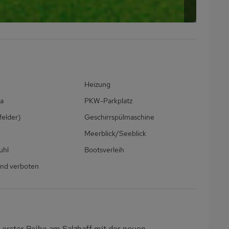
Heizung
a
PKW-Parkplatz
felder)
Geschirrspülmaschine
Meerblick/Seeblick
uhl
Bootsverleih
nd verboten
 erster Reihe am Salzhaff mit der neuen