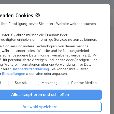
enden Cookies 🍪
s
Karriere
FAQ
 Ihre Einwilligung, bevor Sie unsere Website weiter besuchen
Jobs
 unter 16 Jahren müssen die Erlaubnis ihrer
echtigten einholen, um freiwillige Services nutzen zu können.
Suchen
Ausbildung
n Cookies und andere Technologien, von denen manche
nd, während andere diese Website und Ihr Nutzungserlebnis
ersonenbezogene Daten können verarbeitet werden (z. B. IP-
 B. für personalisierte Anzeigen und Inhalte oder Anzeigen- und
ng.
Weitere Informationen über die Verwendung Ihrer Daten
 unserer
Datenschutzerklärung
.
Sie können Ihre Auswahl
ab
er
Einstellungen
widerrufen oder anpassen.
:
75,00 €
ne Liste der Service-Gruppen, für die eine Einwilligung er
l
Statistik
Marketing
Externe Medien
pro Nacht
Alle akzeptieren und schließen
Anreise
Auswahl speichern