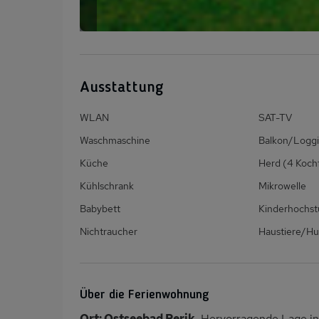
Ausstattung
WLAN
SAT-TV
Waschmaschine
Balkon/Loggi
Küche
Herd (4 Koch
Kühlschrank
Mikrowelle
Babybett
Kinderhochst
Nichtraucher
Haustiere/Hu
Über die Ferienwohnung
Ort: Ostseebad Rerik
. Hervorragende Lage in