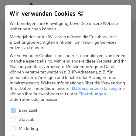
Persönlich für dich da:
+49 251 899 050
Wir verwenden Cookies 🍪
Wir benötigen Ihre Einwilligung, bevor Sie unsere Website
Suchfeld
weiter besuchen können.
Deutschland
Boltenhagen
Minderjährige unter 16 Jahren müssen die Erlaubnis ihrer
Erziehungsberechtigten einholen, um freiwillige Services
Suchen
D 138.006C - Regenbogen Typ 61 -
nutzen zu können.
2 Zimmer
Wir verwenden Cookies und andere Technologien, von denen
manche essenziell sind, während andere diese Website und Ihr
Nutzungserlebnis verbessern.
Personenbezogene Daten
können verarbeitet werden (z. B. IP-Adressen), z. B. für
personalisierte Anzeigen und Inhalte oder Anzeigen- und
Inhaltsmessung.
Weitere Informationen über die Verwendung
Ihrer Daten finden Sie in unserer
Datenschutzerklärung
.
Sie
können Ihre Auswahl jederzeit unter
Einstellungen
widerrufen oder anpassen.
Es folgt eine Liste der Service-Gruppen, für die eine 
Essenziell
Statistik
Marketing