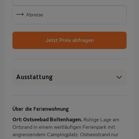
Abreise
Jetzt Preis abfragen
Ausstattung
SAT-TV
Sauna
Innenpool
Heizung
Über die Ferienwohnung
Terrasse
PKW-Parkplatz
Ort: Ostseebad Boltenhagen.
Ruhige Lage am
Küche
Kühlschrank
Ortsrand in einem weitläufigen Ferienpark mit
Babybett
Kinderhochstuhl
angrenzendem Campingplatz. Ostseestrand nur