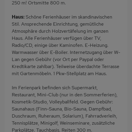
250 m! Ortsmitte 800 m.
Fahrradverleih
Nichtraucher
Haustiere/Hund
Haus:
Schöne Ferienhäuser im skandinavischen
verboten
Stil. Ansprechende Einrichtung, gemütliche
Atmosphäre durch Holzvertäfelung im ganzen
Haus. Alle Ferienhäuser verfügen über TV,
Radio/CD, einige über Kaminofen. E-Heizung.
Warmwasser über E-Boiler. Internetzugang über W-
Lan gegen Gebühr (vor Ort per Paypal oder
Kredtikarte zahlbar). Teilweise überdachte Terrasse
mit Gartenmöbeln. 1 Pkw-Stellplatz am Haus.
Im Ferienpark befinden sich Supermarkt,
Restaurant, Mini-Club (nur in den Sommerferien),
Kosmetik-Studio, Volleyballfeld. Gegen Gebühr:
Saunahaus (Finn-Sauna, Bio-Sauna, Dampfbad,
Duschraum, Ruheraum, Solarium), Fahrradverleih,
Tennisplätze, Minigolf, Weinseminare, zusätzliche
Parkplätze. Tauchbasis. Reiten 300 m.