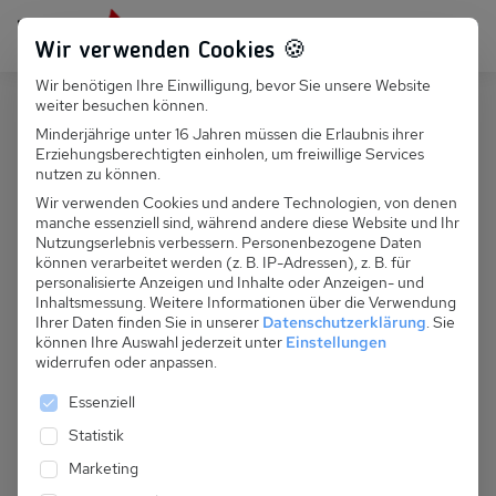
Persönlich für dich da:
+49 251 899 050
Wir verwenden Cookies 🍪
Wir benötigen Ihre Einwilligung, bevor Sie unsere Website
Suchfeld
weiter besuchen können.
Deutschland
Boltenhagen
Minderjährige unter 16 Jahren müssen die Erlaubnis ihrer
Erziehungsberechtigten einholen, um freiwillige Services
Suchen
D 138.009 - FH Tipi 102
nutzen zu können.
Wir verwenden Cookies und andere Technologien, von denen
manche essenziell sind, während andere diese Website und Ihr
Nutzungserlebnis verbessern.
Personenbezogene Daten
können verarbeitet werden (z. B. IP-Adressen), z. B. für
personalisierte Anzeigen und Inhalte oder Anzeigen- und
Inhaltsmessung.
Weitere Informationen über die Verwendung
Ihrer Daten finden Sie in unserer
Datenschutzerklärung
.
Sie
können Ihre Auswahl jederzeit unter
Einstellungen
widerrufen oder anpassen.
Es folgt eine Liste der Service-Gruppen, für die eine 
Essenziell
Statistik
Marketing