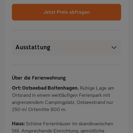
Jetzt Preis abfragen
Ausstattung
SAT-TV
Sauna
Heizung
Terrasse
Über die Ferienwohnung
PKW-Parkplatz
Küche
Ort: Ostseebad Boltenhagen.
Ruhige Lage am
Kühlschrank
Babybett
Ortsrand in einem weitläufigen Ferienpark mit
Kinderhochstuhl
Fahrradverleih
angrenzendem Campingplatz. Ostseestrand nur
250 m! Ortsmitte 800 m.
Nichtraucher
Haustiere/Hund
verboten
Haus:
Schöne Ferienhäuser im skandinavischen
Stil. Ansprechende Einrichtung, gemütliche