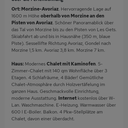
Heizung
Waschmaschine
Ort: Morzine-Avoriaz
. Hervorragende Lage auf
Balkon/Loggia
PKW-Parkplatz
1600 m Höhe
oberhalb von Morzine an den
Dusche
Dusche/WC
Pisten von Avoriaz
. Schöner Panoramablick über
das Tal von Morzine bis zu den Pisten von Les Gets.
Gäste WC
Küche
Skiabfahrt ab und bis in Hausnähe (350 m, blaue
Herd (4 Kochfelder)
Backofen
Piste). Sessellifte Richtung Avoriaz, Gondel nach
Geschirrspülmaschine
Kühlschrank
Morzine 1,5 km. Avoriaz 3,8 km. Morzine 7 km.
Mikrowelle
Panoramablick
Haus:
Modernes
Chalet mit Kaminofen
. 5-
Skiabfahrt zum Haus
Ruhige Lage
Zimmer-Chalet mit 140 qm Wohnfläche über 3
Babybett
Kinderhochstuhl
Etagen. 4 Schlafräume, 4 Bäder! Gemütliche
Chalet-Atmosphäre durch Holzvertäfelung im
Nichtraucher
Wb/WC
ganzen Haus. Geschmackvolle Einrichtung,
freistehend
Internet
moderne Ausstattung.
Internet
kostenlos über W-
Zusätzliches Badezimmer
Bergblick
Lan. Waschmaschine. E-Heizung. Warmwasser über
600 l E-Boiler. Balkon. 4 Pkw-Stellplätze am
Bettwäsche inklusive
Handtücher inklusive
Chalet, davon einer überdacht.