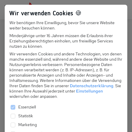
Persönlich für dich da:
+49 251 899 050
Wir verwenden Cookies 🍪
Wir benötigen Ihre Einwilligung, bevor Sie unsere Website
Suchfeld
weiter besuchen können.
Frankreich
Morzine
Minderjährige unter 16 Jahren müssen die Erlaubnis ihrer
Erziehungsberechtigten einholen, um freiwillige Services
Suchen
F 010.007 - Chalet Les Gernes
nutzen zu können.
Wir verwenden Cookies und andere Technologien, von denen
manche essenziell sind, während andere diese Website und Ihr
Nutzungserlebnis verbessern.
Personenbezogene Daten
können verarbeitet werden (z. B. IP-Adressen), z. B. für
personalisierte Anzeigen und Inhalte oder Anzeigen- und
Inhaltsmessung.
Weitere Informationen über die Verwendung
Ihrer Daten finden Sie in unserer
Datenschutzerklärung
.
Sie
können Ihre Auswahl jederzeit unter
Einstellungen
widerrufen oder anpassen.
Es folgt eine Liste der Service-Gruppen, für die eine 
Essenziell
Statistik
Marketing