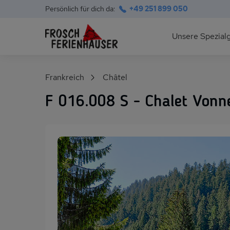
Persönlich für dich da:
+49 251 899 050
Hauptnavigation
Unsere Spezial
Deutsche Ostsee
Suchfeld
Frankreich
Châtel
Polnische Ostsee
F 016.008 S - Chalet Vonn
Ferienhäuser am S
Alpen im Sommer
Skihütten & Chalet
Gruppenhäuser für