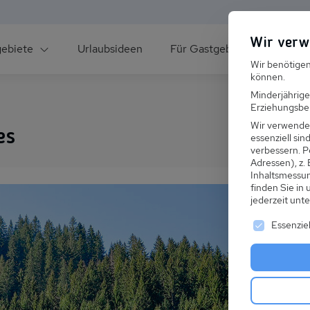
Wir verw
gebiete
Urlaubsideen
Für Gastgeber
Über un
Wir benötigen
können.
Minderjährige
Erziehungsber
Wir verwende
es
essenziell si
verbessern.
P
Adressen), z.
ee
Inhaltsmessu
finden Sie in
jederzeit unt
Es folgt ei
Essenziel
s im Winter
 den Skiurlaub