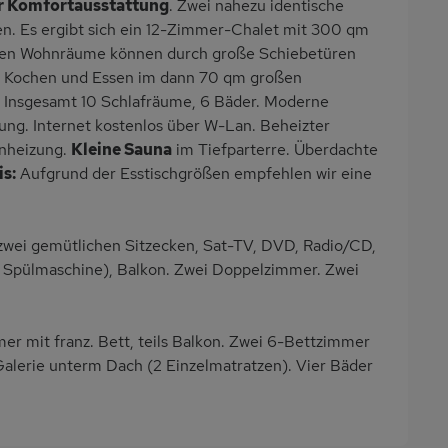
r Komfortausstattung
. Zwei nahezu identische
n. Es ergibt sich ein 12-Zimmer-Chalet mit 300 qm
iden Wohnräume können durch große Schiebetüren
 Kochen und Essen im dann 70 qm großen
 Insgesamt 10 Schlafräume, 6 Bäder. Moderne
ng. Internet kostenlos über W-Lan. Beheizter
enheizung.
Kleine Sauna
im Tiefparterre. Überdachte
s:
Aufgrund der Esstischgrößen empfehlen wir eine
wei gemütlichen Sitzecken, Sat-TV, DVD, Radio/CD,
 Spülmaschine), Balkon. Zwei Doppelzimmer. Zwei
 mit franz. Bett, teils Balkon. Zwei 6-Bettzimmer
Galerie unterm Dach (2 Einzelmatratzen). Vier Bäder