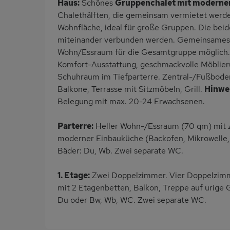
Haus:
Schönes
Gruppenchalet mit moderne
Chalethälften, die gemeinsam vermietet werde
Wohnfläche, ideal für große Gruppen. Die be
miteinander verbunden werden. Gemeinsames
Wohn/Essraum für die Gesamtgruppe möglich.
Komfort-Ausstattung, geschmackvolle Möblieru
Schuhraum im Tiefparterre. Zentral-/Fußbod
Balkone, Terrasse mit Sitzmöbeln, Grill.
Hinwei
Belegung mit max. 20-24 Erwachsenen.
Parterre:
Heller Wohn-/Essraum (70 qm) mit z
moderner Einbauküche (Backofen, Mikrowelle,
Bäder: Du, Wb. Zwei separate WC.
1. Etage:
Zwei Doppelzimmer. Vier Doppelzimmer
mit 2 Etagenbetten, Balkon, Treppe auf urige 
Du oder Bw, Wb, WC. Zwei separate WC.