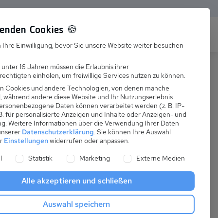
enden Cookies 🍪
s
Karriere
FAQ
 Ihre Einwilligung, bevor Sie unsere Website weiter besuchen
Jobs
 unter 16 Jahren müssen die Erlaubnis ihrer
echtigten einholen, um freiwillige Services nutzen zu können.
Suchen
Ausbildung
n Cookies und andere Technologien, von denen manche
nd, während andere diese Website und Ihr Nutzungserlebnis
ersonenbezogene Daten können verarbeitet werden (z. B. IP-
 B. für personalisierte Anzeigen und Inhalte oder Anzeigen- und
ng.
Weitere Informationen über die Verwendung Ihrer Daten
 unserer
Datenschutzerklärung
.
Sie können Ihre Auswahl
ab
er
Einstellungen
widerrufen oder anpassen.
:
298,57 €
ne Liste der Service-Gruppen, für die eine Einwilligung er
l
Statistik
Marketing
Externe Medien
pro Nacht
Alle akzeptieren und schließen
Anreise
Auswahl speichern