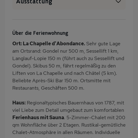
Ausstattung
Haustiere erlaubt
WLAN
Sauna
Heizung
Über die Ferienwohnung
Waschmaschine
Wäschetrockner
Ort: La Chapelle d'Abondance.
Sehr gute Lage
Balkon/Loggia
PKW-Parkplatz
am Ortsrand: Gondel nur 500 m, Sessellift 1 km,
Dusche/WC
Küche
Langlauf-Lopie 150 m (führt auch zu Sessellift und
Gondel). Skibus 50 m, fährt regelmäßig zu den
Herd (4 Kochfelder)
Backofen
Liften von La Chapelle und nach Châtel (5 km).
Geschirrspülmaschine
Kühlschrank
Beliebte Après-Ski Bar 150 m. Ortsmitte mit
Mikrowelle
Panoramablick
Restaurants, Geschäften 500 m.
Ruhige Lage
Babybett
Haus:
Regionaltypisches Bauernhaus von 1787, mit
Kinderhochstuhl
Nichtraucher
viel Liebe zum Detail umgebaut zum komfortablen
Wb/WC
freistehend
Ferienhaus mit Sauna
. 5-Zimmer-Chalet mit 200
qm Wohnfläche über 2 Etagen. Rustikal-gemütliche
Internet
Infrarot-Kabine
Chalet-Atmosphäre in allen Räumen. Individuelle
Zusätzliches Badezimmer
Kaffeemaschine