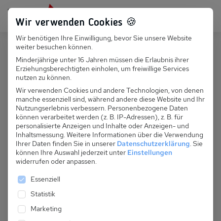
Persönlich für dich da:
+49 251 899 050
Wir verwenden Cookies 🍪
Wir benötigen Ihre Einwilligung, bevor Sie unsere Website
Suchfeld
weiter besuchen können.
Frankreich
La Chapelle d'Abondance
Minderjährige unter 16 Jahren müssen die Erlaubnis ihrer
Erziehungsberechtigten einholen, um freiwillige Services
Suchen
F 017.016 - Chalet Le Detour
nutzen zu können.
Wir verwenden Cookies und andere Technologien, von denen
manche essenziell sind, während andere diese Website und Ihr
Nutzungserlebnis verbessern.
Personenbezogene Daten
können verarbeitet werden (z. B. IP-Adressen), z. B. für
personalisierte Anzeigen und Inhalte oder Anzeigen- und
Inhaltsmessung.
Weitere Informationen über die Verwendung
Ihrer Daten finden Sie in unserer
Datenschutzerklärung
.
Sie
können Ihre Auswahl jederzeit unter
Einstellungen
widerrufen oder anpassen.
Es folgt eine Liste der Service-Gruppen, für die eine 
Essenziell
Statistik
Marketing