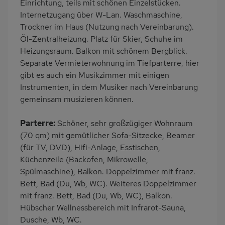
Einrichtung, teils mit schönen Einzelstücken.
Bergblick
Nah an Ski-Loipe
Internetzugang über W-Lan. Waschmaschine,
Trockner im Haus (Nutzung nach Vereinbarung).
Öl-Zentralheizung. Platz für Skier, Schuhe im
Heizungsraum. Balkon mit schönem Bergblick.
Separate Vermieterwohnung im Tiefparterre, hier
gibt es auch ein Musikzimmer mit einigen
Instrumenten, in dem Musiker nach Vereinbarung
gemeinsam musizieren können.
Parterre:
Schöner, sehr großzügiger Wohnraum
(70 qm) mit gemütlicher Sofa-Sitzecke, Beamer
(für TV, DVD), Hifi-Anlage, Esstischen,
Küchenzeile (Backofen, Mikrowelle,
Spülmaschine), Balkon. Doppelzimmer mit franz.
Bett, Bad (Du, Wb, WC). Weiteres Doppelzimmer
mit franz. Bett, Bad (Du, Wb, WC), Balkon.
Hübscher Wellnessbereich mit Infrarot-Sauna,
Dusche, Wb, WC.