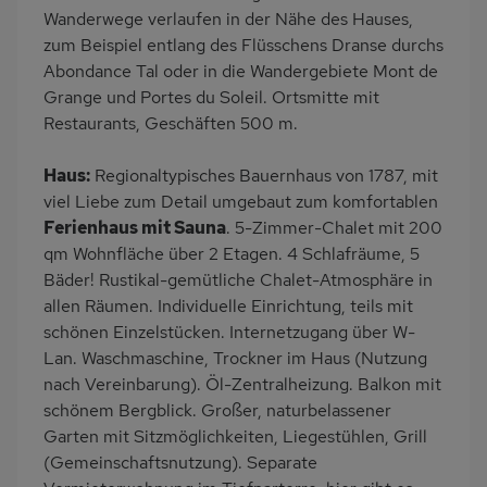
Grill
PKW-Parkplatz
Wanderwege verlaufen in der Nähe des Hauses,
zum Beispiel entlang des Flüsschens Dranse durchs
Dusche
Küche
Abondance Tal oder in die Wandergebiete Mont de
Herd (4 Kochfelder)
Backofen
Grange und Portes du Soleil. Ortsmitte mit
Geschirrspülmaschine
Kühlschrank
Restaurants, Geschäften 500 m.
Mikrowelle
Panoramablick
Haus:
Regionaltypisches Bauernhaus von 1787, mit
Ruhige Lage
Babybett
viel Liebe zum Detail umgebaut zum komfortablen
Kinderhochstuhl
Nichtraucher
Ferienhaus mit Sauna
. 5-Zimmer-Chalet mit 200
qm Wohnfläche über 2 Etagen. 4 Schlafräume, 5
Wb/WC
Infrarot-Kabine
Bäder! Rustikal-gemütliche Chalet-Atmosphäre in
Bergblick
allen Räumen. Individuelle Einrichtung, teils mit
schönen Einzelstücken. Internetzugang über W-
Lan. Waschmaschine, Trockner im Haus (Nutzung
nach Vereinbarung). Öl-Zentralheizung. Balkon mit
schönem Bergblick. Großer, naturbelassener
Garten mit Sitzmöglichkeiten, Liegestühlen, Grill
(Gemeinschaftsnutzung). Separate