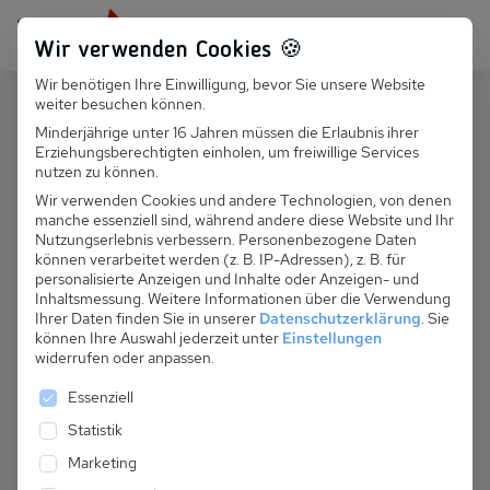
Persönlich für dich da:
+49 251 899 050
Wir verwenden Cookies 🍪
Wir benötigen Ihre Einwilligung, bevor Sie unsere Website
Suchfeld
weiter besuchen können.
Frankreich
La Chapelle d'Abondance
Minderjährige unter 16 Jahren müssen die Erlaubnis ihrer
Erziehungsberechtigten einholen, um freiwillige Services
Suchen
F 017.016 S - Chalet Le Detour
nutzen zu können.
Wir verwenden Cookies und andere Technologien, von denen
manche essenziell sind, während andere diese Website und Ihr
Nutzungserlebnis verbessern.
Personenbezogene Daten
können verarbeitet werden (z. B. IP-Adressen), z. B. für
personalisierte Anzeigen und Inhalte oder Anzeigen- und
Inhaltsmessung.
Weitere Informationen über die Verwendung
Ihrer Daten finden Sie in unserer
Datenschutzerklärung
.
Sie
können Ihre Auswahl jederzeit unter
Einstellungen
widerrufen oder anpassen.
Es folgt eine Liste der Service-Gruppen, für die eine 
Essenziell
Statistik
Marketing