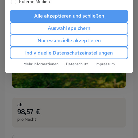
Externe Medien
Alle akzeptieren und schließen
Auswahl speichern
Nur essenzielle akzeptieren
Individuelle Datenschutzeinstellungen
Mehr Informationen
Datenschutz
Impressum
ab
:
98,57 €
pro Nacht