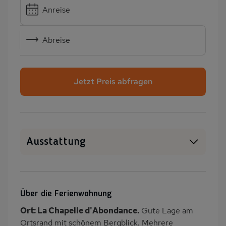
Anreise
Abreise
Jetzt Preis abfragen
Ausstattung
Haustiere erlaubt
WLAN
Sauna
Heizung
Über die Ferienwohnung
Waschmaschine
Wäschetrockner
Ort: La Chapelle d'Abondance.
Gute Lage am
Garten
Balkon/Loggia
Ortsrand mit schönem Bergblick. Mehrere