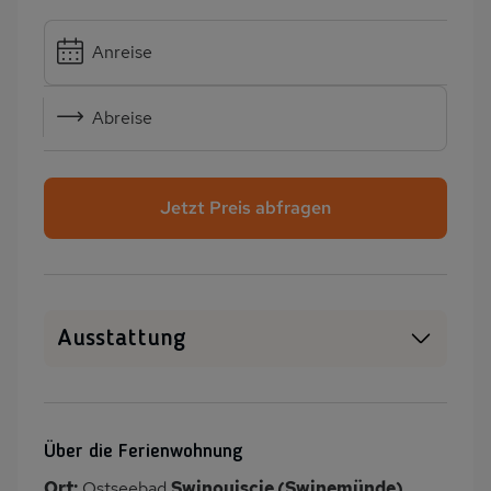
Anreise
Abreise
Jetzt Preis abfragen
Ausstattung
Haustiere erlaubt
WLAN
SAT-TV
Heizung
Über die Ferienwohnung
Garten
Terrasse
Ort:
Ostseebad
Swinoujscie (Swinemünde),