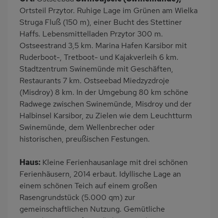
Balkon/Loggia
Grill
Ortsteil Przytor. Ruhige Lage im Grünen am Wielka
Kinderspielplatz
PKW-Parkplatz
Struga Fluß (150 m), einer Bucht des Stettiner
Haffs. Lebensmittelladen Przytor 300 m.
Eingezäuntes
Dusche
Ostseestrand 3,5 km. Marina Hafen Karsibor mit
Grundstück
Ruderboot-, Tretboot- und Kajakverleih 6 km.
Gäste WC
Küche
Stadtzentrum Swinemünde mit Geschäften,
Herd (2 Platten)
Kühlschrank
Restaurants 7 km. Ostseebad Miedzyzdroje
(Misdroy) 8 km. In der Umgebung 80 km schöne
Meerblick/Seeblick
Ruhige Lage
Radwege zwischen Swinemünde, Misdroy und der
Nichtraucher
Freisitz im Garten
Halbinsel Karsibor, zu Zielen wie dem Leuchtturm
Wb/WC
freistehend
Swinemünde, dem Wellenbrecher oder
historischen, preußischen Festungen.
Internet
Seniorenfreundlich
Terrassenmöbel
Induktionsherd
Haus:
Kleine Ferienhausanlage mit drei schönen
Kaffeemaschine
Erdgeschoss
Ferienhäusern, 2014 erbaut. Idyllische Lage an
einem schönen Teich auf einem großen
Nah an See
am Waldrand
Rasengrundstück (5.000 qm) zur
Bettwäsche inklusive
gemeinschaftlichen Nutzung. Gemütliche