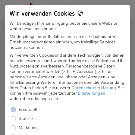
Persönlich für dich da:
+49 251 899 050
Wir verwenden Cookies 🍪
Wir benötigen Ihre Einwilligung, bevor Sie unsere Website
Suchfeld
weiter besuchen können.
Polen
Swinoujscie
Minderjährige unter 16 Jahren müssen die Erlaubnis ihrer
Erziehungsberechtigten einholen, um freiwillige Services
Suchen
PL 011.080A - FH D.W. Tristan (Nr
nutzen zu können.
2)
Wir verwenden Cookies und andere Technologien, von denen
manche essenziell sind, während andere diese Website und Ihr
Nutzungserlebnis verbessern.
Personenbezogene Daten
können verarbeitet werden (z. B. IP-Adressen), z. B. für
personalisierte Anzeigen und Inhalte oder Anzeigen- und
Inhaltsmessung.
Weitere Informationen über die Verwendung
Ihrer Daten finden Sie in unserer
Datenschutzerklärung
.
Sie
können Ihre Auswahl jederzeit unter
Einstellungen
widerrufen oder anpassen.
Es folgt eine Liste der Service-Gruppen, für die eine 
Essenziell
Statistik
Marketing