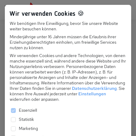
Persönlich für dich da:
+49 251 899 050
Wir verwenden Cookies 🍪
Wir benötigen Ihre Einwilligung, bevor Sie unsere Website
Suchfeld
weiter besuchen können.
Polen
Swinoujscie-Lunowo
Minderjährige unter 16 Jahren müssen die Erlaubnis ihrer
Erziehungsberechtigten einholen, um freiwillige Services
Suchen
PL 011.242 - Przystan 44 (1)
nutzen zu können.
Wir verwenden Cookies und andere Technologien, von denen
manche essenziell sind, während andere diese Website und Ihr
Nutzungserlebnis verbessern.
Personenbezogene Daten
können verarbeitet werden (z. B. IP-Adressen), z. B. für
personalisierte Anzeigen und Inhalte oder Anzeigen- und
Inhaltsmessung.
Weitere Informationen über die Verwendung
Ihrer Daten finden Sie in unserer
Datenschutzerklärung
.
Sie
können Ihre Auswahl jederzeit unter
Einstellungen
widerrufen oder anpassen.
Es folgt eine Liste der Service-Gruppen, für die eine 
Essenziell
Statistik
Marketing