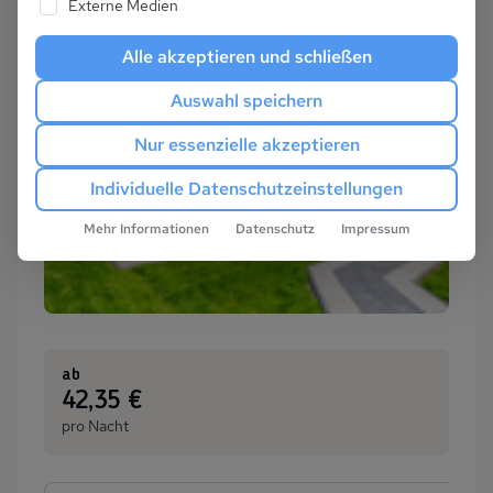
Externe Medien
Alle akzeptieren und schließen
Auswahl speichern
Nur essenzielle akzeptieren
Individuelle Datenschutzeinstellungen
Mehr Informationen
Datenschutz
Impressum
ab
:
42,35 €
pro Nacht