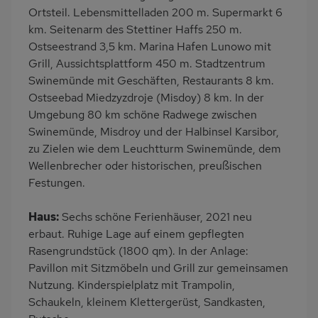
Kinderspielplatz
PKW-Parkplatz
Ortsteil. Lebensmittelladen 200 m. Supermarkt 6
km. Seitenarm des Stettiner Haffs 250 m.
Eingezäuntes
Dusche
Ostseestrand 3,5 km. Marina Hafen Lunowo mit
Grundstück
Grill, Aussichtsplattform 450 m. Stadtzentrum
Küche
Herd (2 Platten)
Swinemünde mit Geschäften, Restaurants 8 km.
Kühlschrank
Ruhige Lage
Ostseebad Miedzyzdroje (Misdoy) 8 km. In der
Umgebung 80 km schöne Radwege zwischen
Babybett
Kinderhochstuhl
Swinemünde, Misdroy und der Halbinsel Karsibor,
Nichtraucher
Freisitz im Garten
zu Zielen wie dem Leuchtturm Swinemünde, dem
Wb/WC
freistehend
Wellenbrecher oder historischen, preußischen
Festungen.
Internet
Terrassenmöbel
Induktionsherd
Kaffeemaschine
Haus:
Sechs schöne Ferienhäuser, 2021 neu
Erdgeschoss
am Waldrand
erbaut. Ruhige Lage auf einem gepflegten
Rasengrundstück (1800 qm). In der Anlage:
Bettwäsche inklusive
Kabel-TV
Pavillon mit Sitzmöbeln und Grill zur gemeinsamen
Nutzung. Kinderspielplatz mit Trampolin,
Schaukeln, kleinem Klettergerüst, Sandkasten,