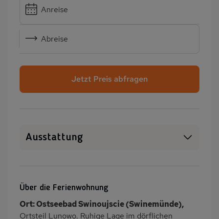
Anreise
Abreise
Jetzt Preis abfragen
Ausstattung
Haustiere erlaubt
WLAN
Heizung
Klimaanlage
Über die Ferienwohnung
Wäschetrockner
Garten
Ort: Ostseebad Swinoujscie (Swinemünde),
Terrasse
Grill
Ortsteil Lunowo. Ruhige Lage im dörflichen