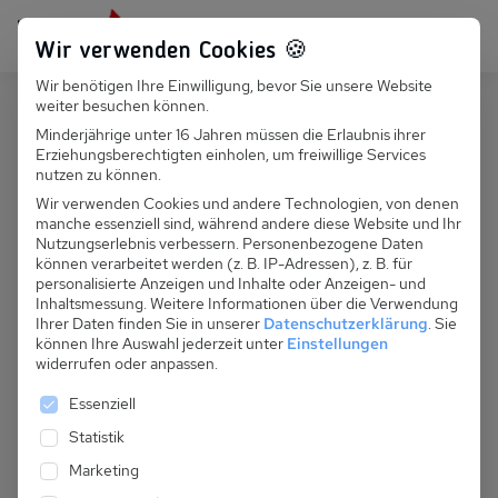
Persönlich für dich da:
+49 251 899 050
Wir verwenden Cookies 🍪
Wir benötigen Ihre Einwilligung, bevor Sie unsere Website
Suchfeld
weiter besuchen können.
Polen
Rewal
Minderjährige unter 16 Jahren müssen die Erlaubnis ihrer
Erziehungsberechtigten einholen, um freiwillige Services
Suchen
PL 031.004 - Ferienhaus
nutzen zu können.
Hussakowski
Wir verwenden Cookies und andere Technologien, von denen
manche essenziell sind, während andere diese Website und Ihr
Nutzungserlebnis verbessern.
Personenbezogene Daten
können verarbeitet werden (z. B. IP-Adressen), z. B. für
personalisierte Anzeigen und Inhalte oder Anzeigen- und
Inhaltsmessung.
Weitere Informationen über die Verwendung
Ihrer Daten finden Sie in unserer
Datenschutzerklärung
.
Sie
können Ihre Auswahl jederzeit unter
Einstellungen
widerrufen oder anpassen.
Es folgt eine Liste der Service-Gruppen, für die eine 
Essenziell
Statistik
Marketing