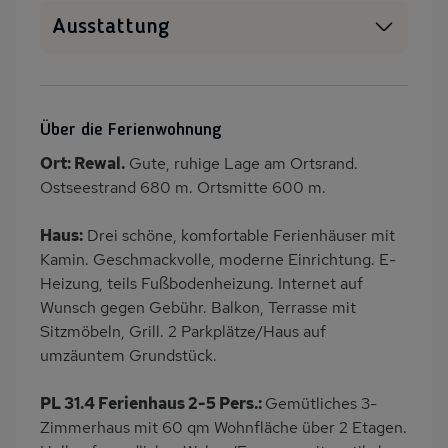
Ausstattung
Haustiere erlaubt
WLAN
SAT-TV
Kamin/Kaminofen
Über die Ferienwohnung
Heizung
Waschmaschine
Ort: Rewal.
Gute, ruhige Lage am Ortsrand.
Garten
Terrasse
Ostseestrand 680 m. Ortsmitte 600 m.
Balkon/Loggia
PKW-Parkplatz
Haus:
Drei schöne, komfortable Ferienhäuser mit
Eingezäuntes
Dusche
Kamin. Geschmackvolle, moderne Einrichtung. E-
Grundstück
Heizung, teils Fußbodenheizung. Internet auf
Küche
Herd (2 Platten)
Wunsch gegen Gebühr. Balkon, Terrasse mit
Geschirrspülmaschine
Kühlschrank
Sitzmöbeln, Grill. 2 Parkplätze/Haus auf
umzäuntem Grundstück.
Ruhige Lage
Fahrradverleih
Nichtraucher
Wb/WC
PL 31.4 Ferienhaus 2-5 Pers.:
Gemütliches 3-
Internet
Terrassenmöbel
Zimmerhaus mit 60 qm Wohnfläche über 2 Etagen.