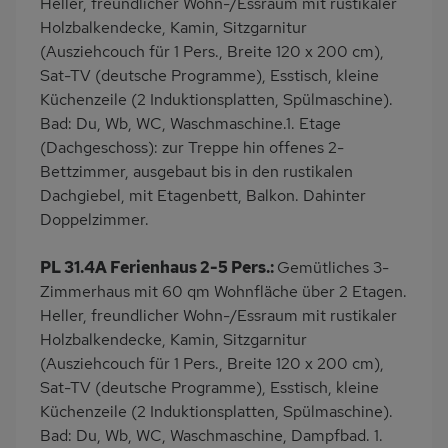
Heller, freundlicher Wohn-/Essraum mit rustikaler
Kaffeemaschine
Holzbalkendecke, Kamin, Sitzgarnitur
(Ausziehcouch für 1 Pers., Breite 120 x 200 cm),
Sat-TV (deutsche Programme), Esstisch, kleine
Küchenzeile (2 Induktionsplatten, Spülmaschine).
Bad: Du, Wb, WC, Waschmaschine.1. Etage
(Dachgeschoss): zur Treppe hin offenes 2-
Bettzimmer, ausgebaut bis in den rustikalen
Dachgiebel, mit Etagenbett, Balkon. Dahinter
Doppelzimmer.
PL 31.4A Ferienhaus 2-5 Pers.:
Gemütliches 3-
Zimmerhaus mit 60 qm Wohnfläche über 2 Etagen.
Heller, freundlicher Wohn-/Essraum mit rustikaler
Holzbalkendecke, Kamin, Sitzgarnitur
(Ausziehcouch für 1 Pers., Breite 120 x 200 cm),
Sat-TV (deutsche Programme), Esstisch, kleine
Küchenzeile (2 Induktionsplatten, Spülmaschine).
Bad: Du, Wb, WC, Waschmaschine, Dampfbad. 1.