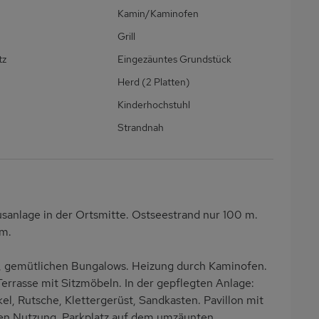
Kamin/Kaminofen
Grill
tz
Eingezäuntes Grundstück
Herd (2 Platten)
Kinderhochstuhl
Strandnah
usanlage in der Ortsmitte. Ostseestrand nur 100 m.
 m.
n, gemütlichen Bungalows. Heizung durch Kaminofen.
errasse mit Sitzmöbeln. In der gepflegten Anlage:
el, Rutsche, Klettergerüst, Sandkasten. Pavillon mit
chen Nutzung. Parkplatz auf dem umzäunten