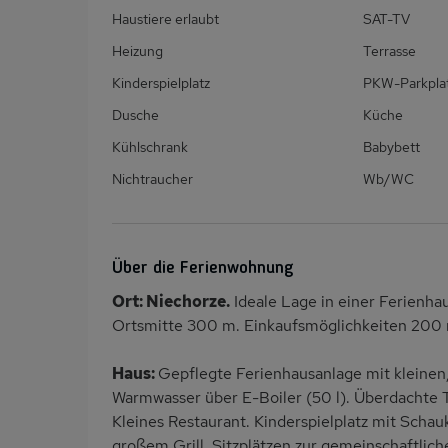
Haustiere erlaubt
SAT-TV
Heizung
Terrasse
Kinderspielplatz
PKW-Parkpla
Dusche
Küche
Kühlschrank
Babybett
Nichtraucher
Wb/WC
Über die Ferienwohnung
Ort: Niechorze.
Ideale Lage in einer Ferienha
Ortsmitte 300 m. Einkaufsmöglichkeiten 200
Haus:
Gepflegte Ferienhausanlage mit kleine
Warmwasser über E-Boiler (50 l). Überdachte T
Kleines Restaurant. Kinderspielplatz mit Schauk
großem Grill, Sitzplätzen zur gemeinschaftli