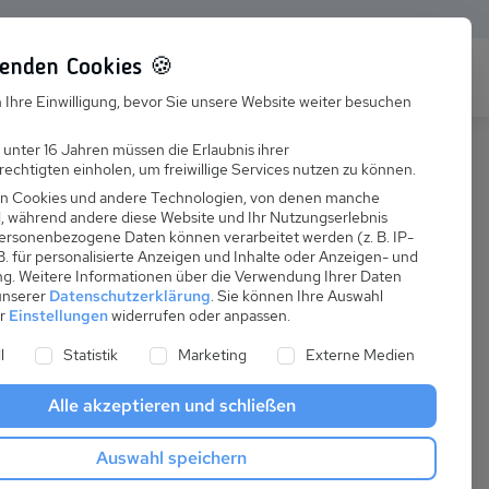
enden Cookies 🍪
s
Karriere
FAQ
 Ihre Einwilligung, bevor Sie unsere Website weiter besuchen
Jobs
 unter 16 Jahren müssen die Erlaubnis ihrer
echtigten einholen, um freiwillige Services nutzen zu können.
Suchen
Ausbildung
n Cookies und andere Technologien, von denen manche
nd, während andere diese Website und Ihr Nutzungserlebnis
ersonenbezogene Daten können verarbeitet werden (z. B. IP-
 B. für personalisierte Anzeigen und Inhalte oder Anzeigen- und
ng.
Weitere Informationen über die Verwendung Ihrer Daten
 unserer
Datenschutzerklärung
.
Sie können Ihre Auswahl
ab
er
Einstellungen
widerrufen oder anpassen.
:
32,00 €
ne Liste der Service-Gruppen, für die eine Einwilligung er
l
Statistik
Marketing
Externe Medien
pro Nacht
Alle akzeptieren und schließen
Anreise
Auswahl speichern