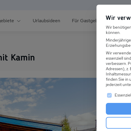
Wir verw
gebiete
Urlaubsideen
Für Gastgeber
Über un
Wir benötigen
können.
Minderjährige
Erziehungsber
Wir verwende
it Kamin
essenziell si
verbessern.
P
Adressen), z.
ee
Inhaltsmessu
finden Sie in
jederzeit unt
Es folgt ei
Essenziel
s im Winter
 den Skiurlaub