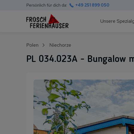
Persönlich für dich da:
+49 251 899 050
Hauptnavigation
Unsere Spezial
Deutsche Ostsee
Suchfeld
Polen
Niechorze
Polnische Ostsee
PL 034.023A - Bungalow m
Ferienhäuser am S
Alpen im Sommer
Skihütten & Chalet
Gruppenhäuser für