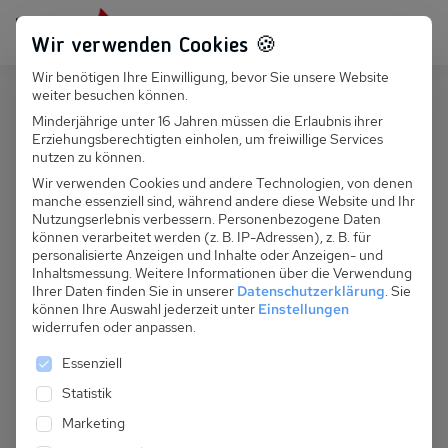
Persönlich für dich da:
+49 251 899 050
Wir verwenden Cookies 🍪
Wir benötigen Ihre Einwilligung, bevor Sie unsere Website
Suchfeld
weiter besuchen können.
Polen
Pogorzelica
Minderjährige unter 16 Jahren müssen die Erlaubnis ihrer
Erziehungsberechtigten einholen, um freiwillige Services
Suchen
PL 035.001 - Ferienhaus
nutzen zu können.
Pogorzelica Nr. 1
Wir verwenden Cookies und andere Technologien, von denen
manche essenziell sind, während andere diese Website und Ihr
Nutzungserlebnis verbessern.
Personenbezogene Daten
können verarbeitet werden (z. B. IP-Adressen), z. B. für
personalisierte Anzeigen und Inhalte oder Anzeigen- und
Inhaltsmessung.
Weitere Informationen über die Verwendung
Ihrer Daten finden Sie in unserer
Datenschutzerklärung
.
Sie
können Ihre Auswahl jederzeit unter
Einstellungen
widerrufen oder anpassen.
Es folgt eine Liste der Service-Gruppen, für die eine 
Essenziell
Statistik
Marketing