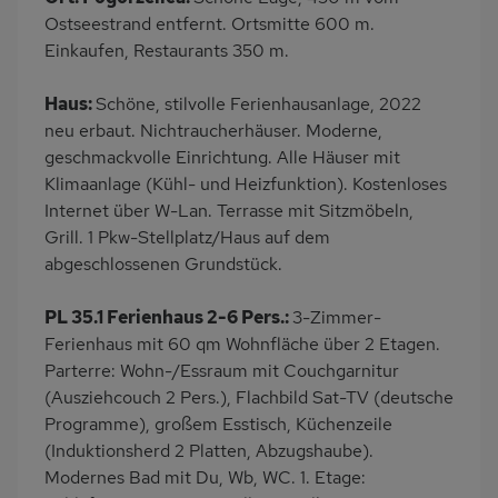
Balkon/Loggia
Grill
Ostseestrand entfernt. Ortsmitte 600 m.
Kinderspielplatz
PKW-Parkplatz
Einkaufen, Restaurants 350 m.
Eingezäuntes
Dusche
Haus:
Schöne, stilvolle Ferienhausanlage, 2022
Grundstück
neu erbaut. Nichtraucherhäuser. Moderne,
Gäste WC
Küche
geschmackvolle Einrichtung. Alle Häuser mit
Herd (2 Platten)
Kühlschrank
Klimaanlage (Kühl- und Heizfunktion). Kostenloses
Internet über W-Lan. Terrasse mit Sitzmöbeln,
Mikrowelle
Ruhige Lage
Grill. 1 Pkw-Stellplatz/Haus auf dem
Babybett
Kinderhochstuhl
abgeschlossenen Grundstück.
Nichtraucher
Wb/WC
PL 35.1 Ferienhaus 2-6 Pers.:
3-Zimmer-
Internet
Terrassenmöbel
Ferienhaus mit 60 qm Wohnfläche über 2 Etagen.
Induktionsherd
Kaffeemaschine
Parterre: Wohn-/Essraum mit Couchgarnitur
Strandnah
am Waldrand
(Ausziehcouch 2 Pers.), Flachbild Sat-TV (deutsche
Programme), großem Esstisch, Küchenzeile
Bettwäsche inklusive
(Induktionsherd 2 Platten, Abzugshaube).
Modernes Bad mit Du, Wb, WC. 1. Etage: