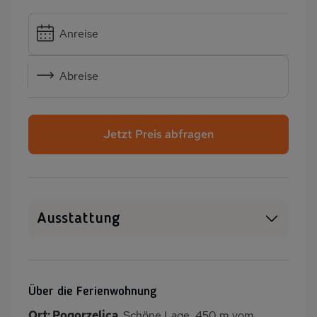
Anreise
Abreise
Jetzt Preis abfragen
Ausstattung
Haustiere erlaubt
WLAN
SAT-TV
Heizung
Über die Ferienwohnung
Klimaanlage
Terrasse
Ort: Pogorzelica.
Schöne Lage, 450 m vom