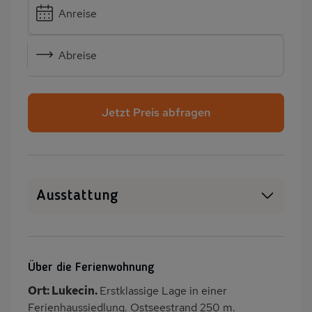
Anreise
Abreise
Jetzt Preis abfragen
Ausstattung
Haustiere erlaubt
SAT-TV
Kamin/Kaminofen
Heizung
Über die Ferienwohnung
Waschmaschine
Garten
Ort: Lukecin.
Erstklassige Lage in einer
Terrasse
PKW-Parkplatz
Ferienhaussiedlung. Ostseestrand 250 m.