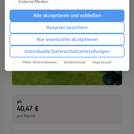
Externe Medien
Alle akzeptieren und schließen
Auswahl speichern
Nur essenzielle akzeptieren
Individuelle Datenschutzeinstellungen
Mehr Informationen
Datenschutz
Impressum
ab
:
40,47 €
pro Nacht