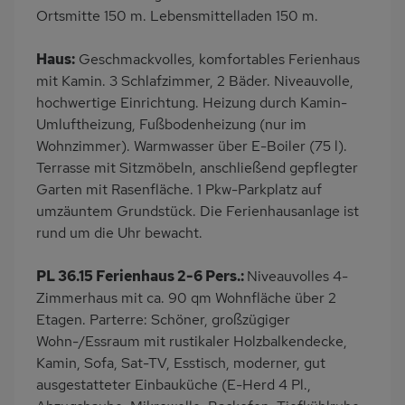
Eingezäuntes
Dusche
Ortsmitte 150 m. Lebensmittelladen 150 m.
Grundstück
Haus:
Geschmackvolles, komfortables Ferienhaus
Küche
Herd (4 Kochfelder)
mit Kamin. 3 Schlafzimmer, 2 Bäder. Niveauvolle,
Backofen
Geschirrspülmaschine
hochwertige Einrichtung. Heizung durch Kamin-
Kühlschrank
Mikrowelle
Umluftheizung, Fußbodenheizung (nur im
Wohnzimmer). Warmwasser über E-Boiler (75 l).
Gefrierschrank
Ruhige Lage
Terrasse mit Sitzmöbeln, anschließend gepflegter
Kinderhochstuhl
Nichtraucher
Garten mit Rasenfläche. 1 Pkw-Parkplatz auf
Freisitz im Garten
Badewanne/WC
umzäuntem Grundstück. Die Ferienhausanlage ist
rund um die Uhr bewacht.
Wb/WC
freistehend
Terrassenmöbel
Zusätzliches Badezimmer
PL 36.15 Ferienhaus 2-6 Pers.:
Niveauvolles 4-
Kaffeemaschine
Strandnah
Zimmerhaus mit ca. 90 qm Wohnfläche über 2
Etagen. Parterre: Schöner, großzügiger
am Waldrand
Bettwäsche mietbar
Wohn-/Essraum mit rustikaler Holzbalkendecke,
Kamin, Sofa, Sat-TV, Esstisch, moderner, gut
ausgestatteter Einbauküche (E-Herd 4 Pl.,