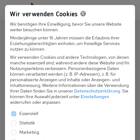
Persönlich für dich da:
+49 251 899 050
Wir verwenden Cookies 🍪
Wir benötigen Ihre Einwilligung, bevor Sie unsere Website
Suchfeld
weiter besuchen können.
Polen
Lukecin
Minderjährige unter 16 Jahren müssen die Erlaubnis ihrer
Erziehungsberechtigten einholen, um freiwillige Services
Suchen
PL 036.015 - Ferienhaus Lutze
nutzen zu können.
Wir verwenden Cookies und andere Technologien, von denen
manche essenziell sind, während andere diese Website und Ihr
Nutzungserlebnis verbessern.
Personenbezogene Daten
können verarbeitet werden (z. B. IP-Adressen), z. B. für
personalisierte Anzeigen und Inhalte oder Anzeigen- und
Inhaltsmessung.
Weitere Informationen über die Verwendung
Ihrer Daten finden Sie in unserer
Datenschutzerklärung
.
Sie
können Ihre Auswahl jederzeit unter
Einstellungen
widerrufen oder anpassen.
Es folgt eine Liste der Service-Gruppen, für die eine 
Essenziell
Statistik
Marketing