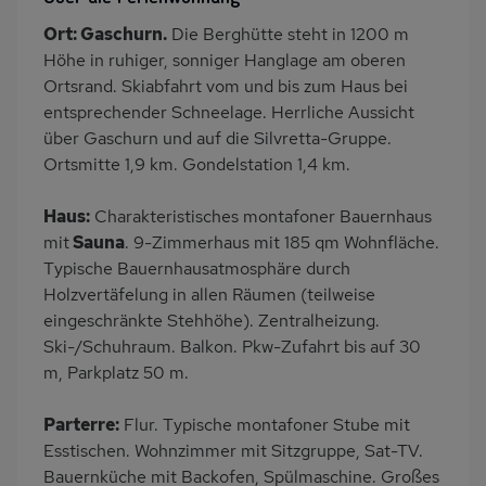
Balkon/Loggia
PKW-Parkplatz
Ort: Gaschurn.
Die Berghütte steht in 1200 m
Küche
Geschirrspülmaschine
Höhe in ruhiger, sonniger Hanglage am oberen
Kühlschrank
Lage im Skigebiet
Ortsrand. Skiabfahrt vom und bis zum Haus bei
entsprechender Schneelage. Herrliche Aussicht
Skiabfahrt zum Haus
Nichtraucher
über Gaschurn und auf die Silvretta-Gruppe.
Haustiere/Hund
Ortsmitte 1,9 km. Gondelstation 1,4 km.
verboten
Haus:
Charakteristisches montafoner Bauernhaus
mit
Sauna
. 9-Zimmerhaus mit 185 qm Wohnfläche.
Typische Bauernhausatmosphäre durch
Holzvertäfelung in allen Räumen (teilweise
eingeschränkte Stehhöhe). Zentralheizung.
Ski-/Schuhraum. Balkon. Pkw-Zufahrt bis auf 30
m, Parkplatz 50 m.
Parterre:
Flur. Typische montafoner Stube mit
Esstischen. Wohnzimmer mit Sitzgruppe, Sat-TV.
Bauernküche mit Backofen, Spülmaschine. Großes