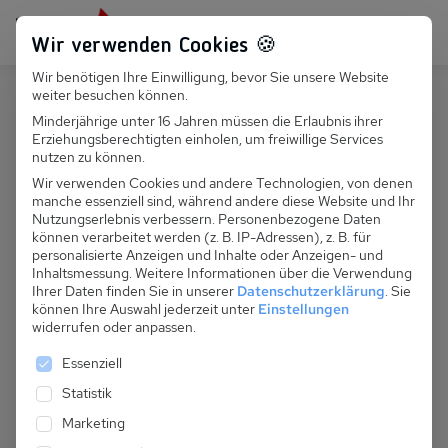
Persönlich für dich da:
+49 251 899 050
Wir verwenden Cookies 🍪
Wir benötigen Ihre Einwilligung, bevor Sie unsere Website
Suchfeld
weiter besuchen können.
Österreich
Gaschurn
Minderjährige unter 16 Jahren müssen die Erlaubnis ihrer
Erziehungsberechtigten einholen, um freiwillige Services
Suchen
A 060.004 - Bauernhaus Klara
nutzen zu können.
Wir verwenden Cookies und andere Technologien, von denen
manche essenziell sind, während andere diese Website und Ihr
Nutzungserlebnis verbessern.
Personenbezogene Daten
können verarbeitet werden (z. B. IP-Adressen), z. B. für
personalisierte Anzeigen und Inhalte oder Anzeigen- und
Inhaltsmessung.
Weitere Informationen über die Verwendung
Ihrer Daten finden Sie in unserer
Datenschutzerklärung
.
Sie
können Ihre Auswahl jederzeit unter
Einstellungen
widerrufen oder anpassen.
Es folgt eine Liste der Service-Gruppen, für die eine 
Essenziell
Statistik
Marketing