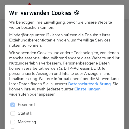
Persönlich für dich da:
+49 251 899 050
Wir verwenden Cookies 🍪
Wir benötigen Ihre Einwilligung, bevor Sie unsere Website
Suchfeld
weiter besuchen können.
Österreich
Gargellen
Minderjährige unter 16 Jahren müssen die Erlaubnis ihrer
Erziehungsberechtigten einholen, um freiwillige Services
Suchen
A 064.010 - Chalet Sarotla
nutzen zu können.
Wir verwenden Cookies und andere Technologien, von denen
manche essenziell sind, während andere diese Website und Ihr
Nutzungserlebnis verbessern.
Personenbezogene Daten
können verarbeitet werden (z. B. IP-Adressen), z. B. für
personalisierte Anzeigen und Inhalte oder Anzeigen- und
Inhaltsmessung.
Weitere Informationen über die Verwendung
Ihrer Daten finden Sie in unserer
Datenschutzerklärung
.
Sie
können Ihre Auswahl jederzeit unter
Einstellungen
widerrufen oder anpassen.
Es folgt eine Liste der Service-Gruppen, für die eine 
Essenziell
Statistik
Marketing