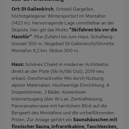
Terrasse
PKW-Parkplatz
Ort: St Gallenkirch
, Ortsteil Gargellen,
Dusche
Dusche/WC
höchstgelegener Wintersportort im Montafon
Gäste WC
Küche
(1423 m). Hervorragende Lage unmittelbar an der
Skipiste, hier gilt das Motto
"Skifahren bis vor die
Herd (4 Kochfelder)
Backofen
Haustür"
. Pkw-Zufahrt bis zum Haus. Schafberg-
Geschirrspülmaschine
Kühlschrank
Gondel 300 m. Skigebiet St Gallenkirch/Silvretta
Mikrowelle
Skiabfahrt zum Haus
Montafon 9,2 km. Skibus 300 m.
Babybett
Nichtraucher
Haus:
Schönes Chalet in moderner Architektur
Haustiere/Hund
Badewanne/WC
direkt an der Piste (Ski In/Ski Out), 2019 neu
verboten
erbaut. Geschmackvoller Mix durch Nutzung
Wb/WC
freistehend
alpiner Materialien. Hochwertige Einrichtung. 4
Doppelzimmer, 3 Bäder. Kostenloser
Internet
Terrassenmöbel
Internetzugang über W-Lan. Zentralheizung.
Kaffeemaschine
Panoramaterrasse mit herrlichem Blick auf die
Bergwelt des Montafons und die vorbeiführenden
Pisten. Zur Anlage gehört ein
Saunahäuschen mit
finnischer Sauna, Infrarotkabine, Tauchbecken,