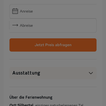
Anreise
Abreise
Jetzt Preis abfragen
Ausstattung
Haustiere erlaubt
SAT-TV
Kamin/Kaminofen
Heizung
Über die Ferienwohnung
Terrasse
Kinderspielplatz
Ort: Silbertal
, einziges naturbelassenes Tal