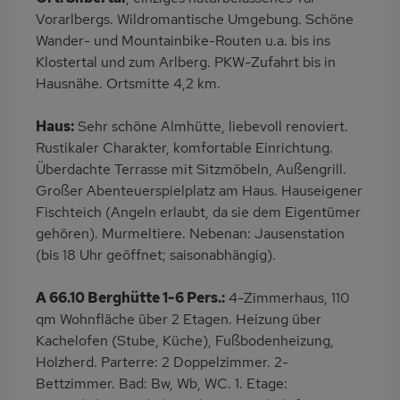
PKW-Parkplatz
Dusche/WC
Vorarlbergs. Wildromantische Umgebung. Schöne
Küche
Herd (2 Platten)
Wander- und Mountainbike-Routen u.a. bis ins
Klostertal und zum Arlberg. PKW-Zufahrt bis in
Geschirrspülmaschine
Kühlschrank
Hausnähe. Ortsmitte 4,2 km.
Babybett
Nichtraucher
Haus:
Sehr schöne Almhütte, liebevoll renoviert.
Rustikaler Charakter, komfortable Einrichtung.
Überdachte Terrasse mit Sitzmöbeln, Außengrill.
Großer Abenteuerspielplatz am Haus. Hauseigener
Fischteich (Angeln erlaubt, da sie dem Eigentümer
gehören). Murmeltiere. Nebenan: Jausenstation
(bis 18 Uhr geöffnet; saisonabhängig).
A 66.10 Berghütte 1-6 Pers.:
4-Zimmerhaus, 110
qm Wohnfläche über 2 Etagen. Heizung über
Kachelofen (Stube, Küche), Fußbodenheizung,
Holzherd. Parterre: 2 Doppelzimmer. 2-
Bettzimmer. Bad: Bw, Wb, WC. 1. Etage: