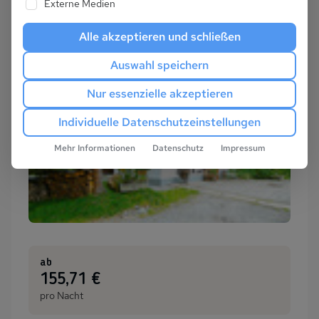
Externe Medien
Alle akzeptieren und schließen
Auswahl speichern
Nur essenzielle akzeptieren
Individuelle Datenschutzeinstellungen
Mehr Informationen
Datenschutz
Impressum
ab
:
155,71 €
pro Nacht