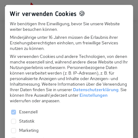
Persönlich für dich da:
+49 251 899 050
Wir verwenden Cookies 🍪
Wir benötigen Ihre Einwilligung, bevor Sie unsere Website
Suchfeld
weiter besuchen können.
Österreich
Silbertal
Minderjährige unter 16 Jahren müssen die Erlaubnis ihrer
Erziehungsberechtigten einholen, um freiwillige Services
Suchen
A 066.010 S - Almhütte
nutzen zu können.
Fellimännle
Wir verwenden Cookies und andere Technologien, von denen
manche essenziell sind, während andere diese Website und Ihr
Nutzungserlebnis verbessern.
Personenbezogene Daten
können verarbeitet werden (z. B. IP-Adressen), z. B. für
personalisierte Anzeigen und Inhalte oder Anzeigen- und
Inhaltsmessung.
Weitere Informationen über die Verwendung
Ihrer Daten finden Sie in unserer
Datenschutzerklärung
.
Sie
können Ihre Auswahl jederzeit unter
Einstellungen
widerrufen oder anpassen.
Es folgt eine Liste der Service-Gruppen, für die eine 
Essenziell
Statistik
Marketing