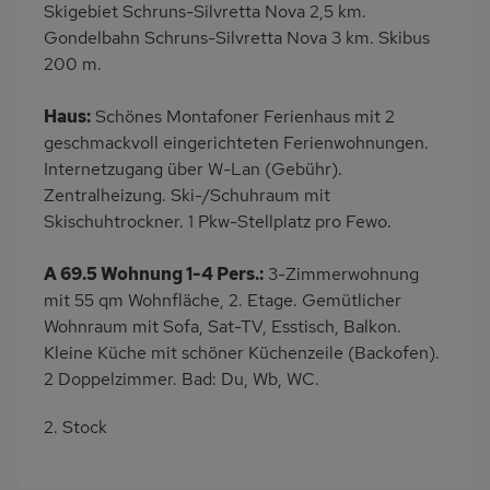
Skigebiet Schruns-Silvretta Nova 2,5 km.
Kühlschrank
Ruhige Lage
Gondelbahn Schruns-Silvretta Nova 3 km. Skibus
Babybett
Nichtraucher
200 m.
Haustiere/Hund
Wb/WC
verboten
Haus:
Schönes Montafoner Ferienhaus mit 2
geschmackvoll eingerichteten Ferienwohnungen.
Internetzugang über W-Lan (Gebühr).
Zentralheizung. Ski-/Schuhraum mit
Skischuhtrockner. 1 Pkw-Stellplatz pro Fewo.
A 69.5 Wohnung 1-4 Pers.:
3-Zimmerwohnung
mit 55 qm Wohnfläche, 2. Etage. Gemütlicher
Wohnraum mit Sofa, Sat-TV, Esstisch, Balkon.
Kleine Küche mit schöner Küchenzeile (Backofen).
2 Doppelzimmer. Bad: Du, Wb, WC.
2. Stock