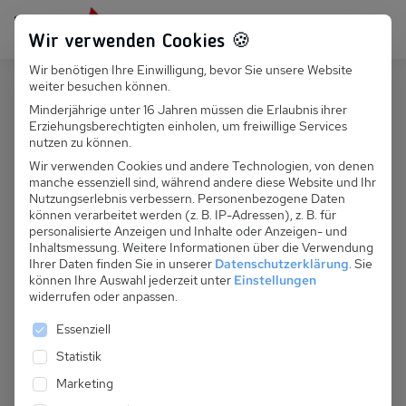
Persönlich für dich da:
+49 251 899 050
Wir verwenden Cookies 🍪
Wir benötigen Ihre Einwilligung, bevor Sie unsere Website
Suchfeld
weiter besuchen können.
Österreich
Bartholomäberg
Minderjährige unter 16 Jahren müssen die Erlaubnis ihrer
Erziehungsberechtigten einholen, um freiwillige Services
Suchen
A 069.005 - Ferienhaus Leitner, kl.
nutzen zu können.
Fewo C3
Wir verwenden Cookies und andere Technologien, von denen
manche essenziell sind, während andere diese Website und Ihr
Nutzungserlebnis verbessern.
Personenbezogene Daten
können verarbeitet werden (z. B. IP-Adressen), z. B. für
personalisierte Anzeigen und Inhalte oder Anzeigen- und
Inhaltsmessung.
Weitere Informationen über die Verwendung
Ihrer Daten finden Sie in unserer
Datenschutzerklärung
.
Sie
können Ihre Auswahl jederzeit unter
Einstellungen
widerrufen oder anpassen.
Es folgt eine Liste der Service-Gruppen, für die eine 
Essenziell
Statistik
Marketing