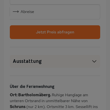
Abreise
Jetzt Preis abfragen
Ausstattung
WLAN
SAT-TV
Heizung
Balkon/Loggia
Über die Ferienwohnung
PKW-Parkplatz
Dusche
Ort: Bartholomäberg.
Ruhige Hanglage am
Dusche/WC
Küche
unteren Ortsrand in unmittelbarer Nähe von
Herd (4 Kochfelder)
Backofen
Schruns
(nur 2 km). Ortsmitte 3 km. Sessellift ins